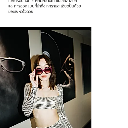
ไม่กี่กรัมนั้นมีการ ผสมผสานเทคโนโลยีล้ำสมัย
และการออกแบบที่น่าทึ่ง ทุกรายละเอียดปั้นด้วย
มือและหัวใจด้วย