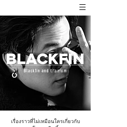
Blackfin
Blackfin and titanium
เรื่องราวที่ไม่เหมือนใครเกี่ยวกับ