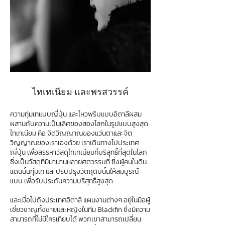
ไทเทเนียม และพรสวรรค์
ความทุ่มเทแบบญี่ปุ่น และไหวพริบแบบอิตาลีผสม
ผสานกับความเป็นเลิศของสองโลกในรูปแบบสูงสุด
ไทเทเนียม คือ จิตวิญญาณของแว่นตาและจิต
วิญญาณของเราเองด้วย เราเดินทางไปประเทศ
ญี่ปุ่น เพื่อสรรหาวัสดุไทเทเนียมที่บริสุทธิ์ที่สุดในโลก
ซึ่งเป็นวัสดุที่มีมานานหลายศตวรรษที่ ซึ่งผู้คนในดิน
แดนนั้นทุ่มเท และปรับปรุงวัตถุดิบนั้นให้สมบูรณ์
แบบ เพื่อรับประกันความบริสุทธิ์สูงสุด
และเมื่อไปถึงประเทศอิตาลี แผนงานต่างๆ อยู่ในมือผู้
เชี่ยวชาญทั้งชายและหญิงในทีม Blackfin ซึ่งมีความ
สามารถที่ไม่มีใครเทียบได้ พวกเขาสามารถเปลี่ยน