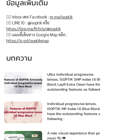
ข้อมูลเพิ่มเติม
👉🏻 Inbox เพจ Facebook :
m.me/isoptik
👉🏻 LINE ID : @isoptik หรือ
https://line.me/R/ti/p/@isoptik
👉🏻 แผนที่เดินทาง Google Map คลิก :
https://is.gd/isoptikmap
บทความ
Ultra individual progressive
lenses, ISOPTIK SMP index 1.6 Blue
Block LayR Extra Clean have the
outstanding features as following
:
Individual progressive lenses,
ISOPTIK MP index 1.6 Blue Block
have the outstanding features as
following :
A new visual experience that you
must. 👓👁️