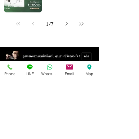
1
/
7
Phone
LINE
Whatsapp
Email
Map
Isoptik Eyeglasses Center
89 AIA Capital Center Building, 2nd Floor, Room 208
Ratchadaphisek Road, Din Daeng Subdistrict, Din Daeng
District, Bangkok 10400
Open Wednesday - Sunday from 10:00 - 19:00
Closed every Monday, Tuesday