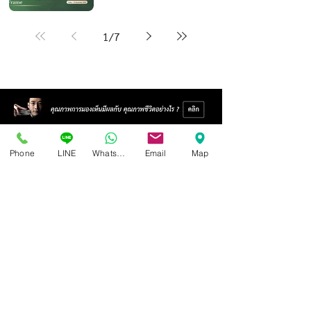
1
/
7
Phone
LINE
Whatsapp
Email
Map
Isoptik Eyeglasses Center
89 AIA Capital Center Building, 2nd Floor, Room 208
Ratchadaphisek Road, Din Daeng Subdistrict, Din Daeng
District, Bangkok 10400
Open Wednesday - Sunday from 10:00 - 19:00
Closed every Monday, Tuesday
Ask for information and schedule an eye exam.