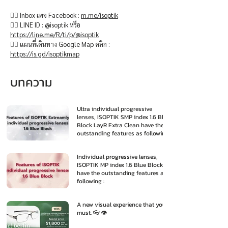
👉🏻 Inbox เพจ Facebook :
m.me/isoptik
👉🏻 LINE ID : @isoptik หรือ
https://line.me/R/ti/p/@isoptik
👉🏻 แผนที่เดินทาง Google Map คลิก :
https://is.gd/isoptikmap
บทความ
Ultra individual progressive
lenses, ISOPTIK SMP index 1.6 Blue
Block LayR Extra Clean have the
outstanding features as following
:
Individual progressive lenses,
ISOPTIK MP index 1.6 Blue Block
have the outstanding features as
following :
A new visual experience that you
must. 👓👁️