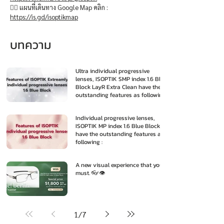
👉🏻 แผนที่เดินทาง Google Map คลิก :
https://is.gd/isoptikmap
บทความ
Ultra individual progressive
lenses, ISOPTIK SMP index 1.6 Blue
Block LayR Extra Clean have the
outstanding features as following
:
Individual progressive lenses,
ISOPTIK MP index 1.6 Blue Block
have the outstanding features as
following :
A new visual experience that you
must. 👓👁️
1
/
7