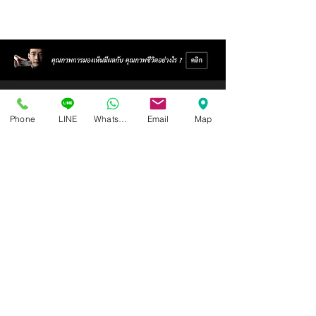
Phone
LINE
Whatsapp
Email
Map
Isoptik Eyeglasses Center
89 AIA Capital Center Building, 2nd Floor, Room 208
Ratchadaphisek Road, Din Daeng Subdistrict, Din Daeng
District, Bangkok 10400
Open Wednesday - Sunday from 10:00 - 19:00
Closed every Monday, Tuesday
Ask for information and schedule an eye exam.
Call / SMS
086-565-5711
,
086-970-0794
,
063-994-1998
( In order to receive the highest level of service