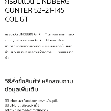
กรอบเเว่น LINDBERG
GUNTER 52-21-145
COL.GT
กรอบแว่น LINDBERG Air Rim Titanium Inner กรอบ
แว่นที่ถูกพัฒนามาจาก Air Rim titanium โดย
สามารถแต่งเติมวงแหวนด้านในให้มีสีสันมากขึ้น เหมาะ
สำหรับวันสบายๆ หรือท่านที่ต้องการให้หน้ามีสีสันมาก
ขึ้น
วิธีสั่งซื้อสินค้า! หรือสอบถาม
ข้อมูลเพิ่มเติม
👉🏻 Inbox เพจ Facebook :
m.me/isoptik
👉🏻 LINE ID : @isoptik หรือ
https://line.me/R/ti/p/@isoptik