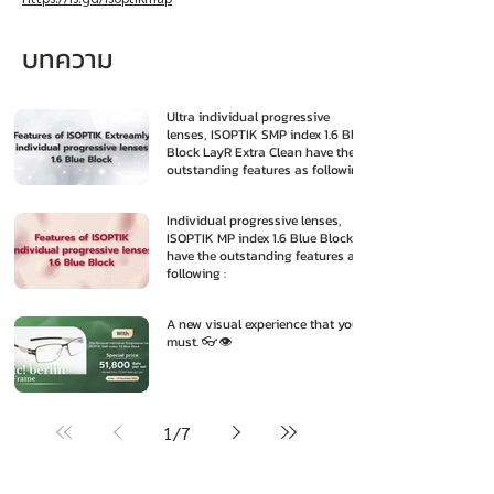
บทความ
Ultra individual progressive
lenses, ISOPTIK SMP index 1.6 Blue
Block LayR Extra Clean have the
outstanding features as following
:
Individual progressive lenses,
ISOPTIK MP index 1.6 Blue Block
have the outstanding features as
following :
A new visual experience that you
must. 👓👁️
1
/
7