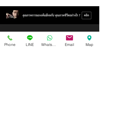
Phone
LINE
Whatsapp
Email
Map
Isoptik Eyeglasses Center
89 AIA Capital Center Building, 2nd Floor, Room 208
Ratchadaphisek Road, Din Daeng Subdistrict, Din Daeng
District, Bangkok 10400
Open Wednesday - Sunday from 10:00 - 19:00
Closed every Monday, Tuesday
Ask for information and schedule an eye exam.
Call / SMS
086-565-5711
,
086-970-0794
,
063-994-1998
( In order to receive the highest level of service
quality
Please make an appointment in advance )