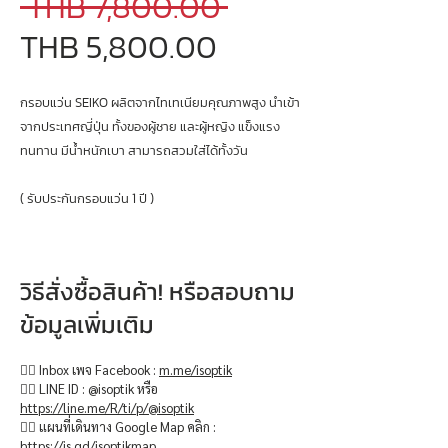
Regular
 THB 7,800.00 
Sale
Price
THB 5,800.00
Price
กรอบแว่น SEIKO ผลิตจากไทเทเนียมคุณภาพสูง นำเข้า
จากประเทศญี่ปุ่น ทั้งของผู้ชาย และผู้หญิง แข็งแรง
ทนทาน มีน้ำหนักเบา สามารถสวมใส่ได้ทั้งวัน
( รับประกันกรอบแว่น 1 ปี )
วิธีสั่งซื้อสินค้า! หรือสอบถาม
ข้อมูลเพิ่มเติม
👉🏻 Inbox เพจ Facebook :
m.me/isoptik
👉🏻 LINE ID : @isoptik หรือ
https://line.me/R/ti/p/@isoptik
👉🏻 แผนที่เดินทาง Google Map คลิก :
https://is.gd/isoptikmap