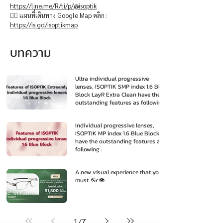
https://line.me/R/ti/p/@isoptik
👉🏻 แผนที่เดินทาง Google Map คลิก :
https://is.gd/isoptikmap
บทความ
Ultra individual progressive
lenses, ISOPTIK SMP index 1.6 Blue
Block LayR Extra Clean have the
outstanding features as following
:
Individual progressive lenses,
ISOPTIK MP index 1.6 Blue Block
have the outstanding features as
following :
A new visual experience that you
must. 👓👁️
1
/
7