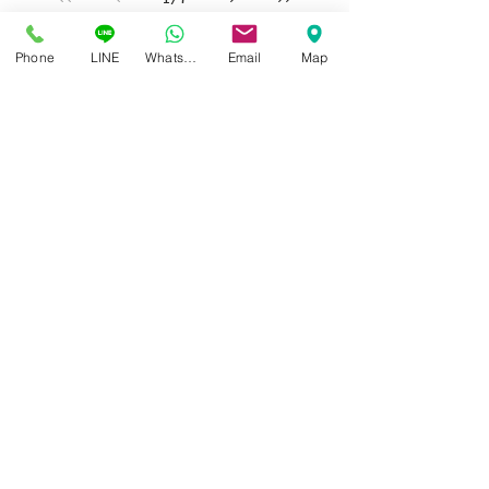
Phone
LINE
Whatsapp
Email
Map
Isoptik Eyeglasses Center
89 AIA Capital Center Building, 2nd Floor, Room 208
Ratchadaphisek Road, Din Daeng Subdistrict, Din Daeng
District, Bangkok 10400
Open Wednesday - Sunday from 10:00 - 19:00
Closed every Monday, Tuesday
Ask for information and schedule an eye exam.
Call / SMS
086-565-5711
,
086-970-0794
,
063-994-1998