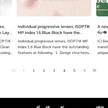
es,
Individual progressive lenses, ISOPTIK
A new
ck LayR
MP index 1.6 Blue Block have the
👓👁️
g
outstanding features as following :
ISOPTIK
Individual progressive lenses, ISOPTIK MP
IC! Be
 Clean
index 1.6 Blue Block have the outstanding
manufa
lowing :
features as following : 1. Design structures
unique
 eye
based on each customer's visual behavior up
highly
er 10
to 10 structures. 2. Create lenses with more
Indivi
precise prescriptions than other standard
Block 
1
2
3
4
5
ng
progressive lenses. 3. Provides crystal clear
price 
Create
image at any distances and more
cost 7
or
comfortable than other standard
Baht p
progressive lenses. 4. Lens surface coated
2025 L
with blue light protection 5. Satisfaction
_______
s. 3. F
Guarantee up to 60 days.
frame