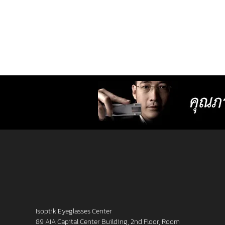
usage behavior of each individual us
times more detailed than individual
progressive lenses ISOPTIK MP maki
them more comfortable to wear. 2. 
lenses with more precise resolution f
nearsightedness, farsightedness,
astigmatism, latent strabismus, and
presbyopia than other standard lense
Isoptik Eyeglasses Center
89 AIA Capital Center Building, 2nd Floor, Room