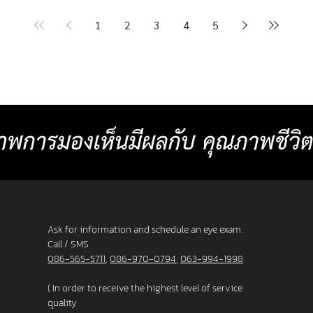
er 10
to 10 structures. 2. Create lenses with more
Indivi
precise prescriptions than other standard
Block 
1
2
3
4
5
ng
progressive lenses. 3. Provides crystal clear
price 
Create
image at any distances and more
cost 7
or
comfortable than other standard
Baht p
progressive lenses. 4. Lens surface coated
2025 L
with blue light protection 5. Satisfaction
_______
s. 3. F
Guarantee up to 60 days.
frame
Ask for information and schedule an eye exam.
Call / SMS
086-565-5711
,
086-970-0794
,
063-994-1998
( In order to receive the highest level of service
quality