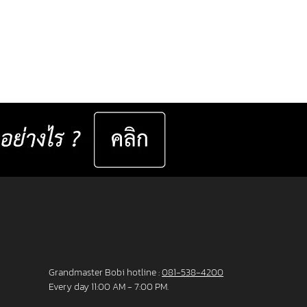
dual Progressive lenses index 1.6 Blue
from the Germany Lab. 🔥 Special
51,800 Baht per set ( Normal Price
4,800 Baht per set ) Saving 23,000
er set 📅 Valid now until 31 December
ast for 50 sets only
__________________ Specifications : IC! Berlin
s are 100% designed and manu
Grandmaster Bobi hotline :
081-538-4200
Every day 11:00 AM - 7:00 PM.