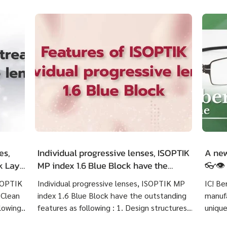
es,
Individual progressive lenses, ISOPTIK
A new
ck LayR
MP index 1.6 Blue Block have the
👓👁️
g
outstanding features as following :
ISOPTIK
Individual progressive lenses, ISOPTIK MP
IC! Be
 Clean
index 1.6 Blue Block have the outstanding
manufa
lowing :
features as following : 1. Design structures
unique
 eye
based on each customer's visual behavior up
highly