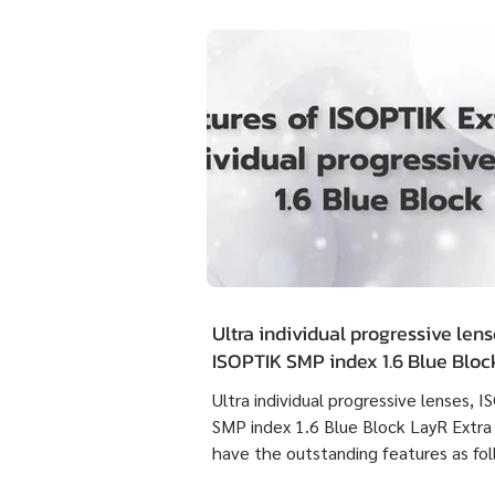
Ultra individual progressive lens
ISOPTIK SMP index 1.6 Blue Blo
Extra Clean have the outstandin
Ultra individual progressive lenses, 
features as following :
SMP index 1.6 Blue Block LayR Extra
have the outstanding features as fol
1. Designed according to the actual