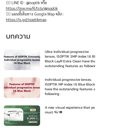
👉🏻 LINE ID : @isoptik หรือ
https://line.me/R/ti/p/@isoptik
👉🏻 แผนที่เดินทาง Google Map คลิก :
https://is.gd/isoptikmap
บทความ
Ultra individual progressive
lenses, ISOPTIK SMP index 1.6 Blue
Block LayR Extra Clean have the
outstanding features as following
:
Individual progressive lenses,
ISOPTIK MP index 1.6 Blue Block
have the outstanding features as
following :
A new visual experience that you
must. 👓👁️