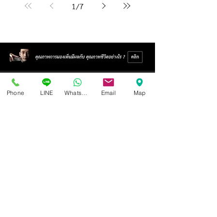
1
/
7
Phone
LINE
Whatsapp
Email
Map
Isoptik Eyeglasses Center
89 AIA Capital Center Building, 2nd Floor, Room 208
Ratchadaphisek Road, Din Daeng Subdistrict, Din Daeng
District, Bangkok 10400
Open Wednesday - Sunday from 10:00 - 19:00
Closed every Monday, Tuesday
Ask for information and schedule an eye exam.
Call / SMS
086-565-5711
,
086-970-0794
,
063-994-1998