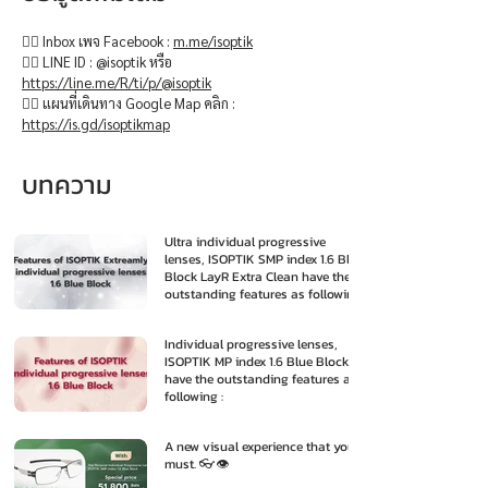
👉🏻 Inbox เพจ Facebook :
m.me/isoptik
👉🏻 LINE ID : @isoptik หรือ
https://line.me/R/ti/p/@isoptik
👉🏻 แผนที่เดินทาง Google Map คลิก :
https://is.gd/isoptikmap
บทความ
Ultra individual progressive
lenses, ISOPTIK SMP index 1.6 Blue
Block LayR Extra Clean have the
outstanding features as following
:
Individual progressive lenses,
ISOPTIK MP index 1.6 Blue Block
have the outstanding features as
following :
A new visual experience that you
must. 👓👁️