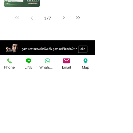
1
/
7
Phone
LINE
Whatsapp
Email
Map
Isoptik Eyeglasses Center
89 AIA Capital Center Building, 2nd Floor, Room 208
Ratchadaphisek Road, Din Daeng Subdistrict, Din Daeng
District, Bangkok 10400
Open Wednesday - Sunday from 10:00 - 19:00
Closed every Monday, Tuesday