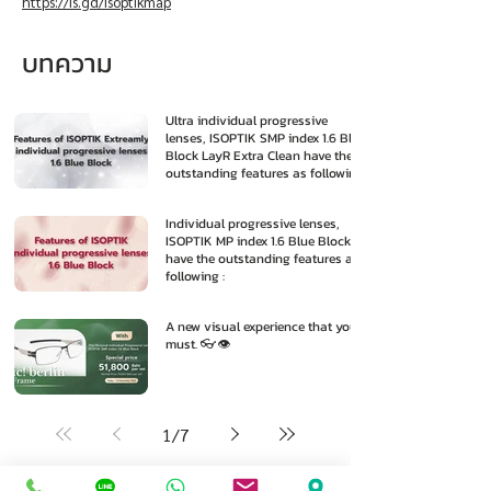
https://is.gd/isoptikmap
บทความ
Ultra individual progressive
lenses, ISOPTIK SMP index 1.6 Blue
Block LayR Extra Clean have the
outstanding features as following
:
Individual progressive lenses,
ISOPTIK MP index 1.6 Blue Block
have the outstanding features as
following :
A new visual experience that you
must. 👓👁️
1
/
7