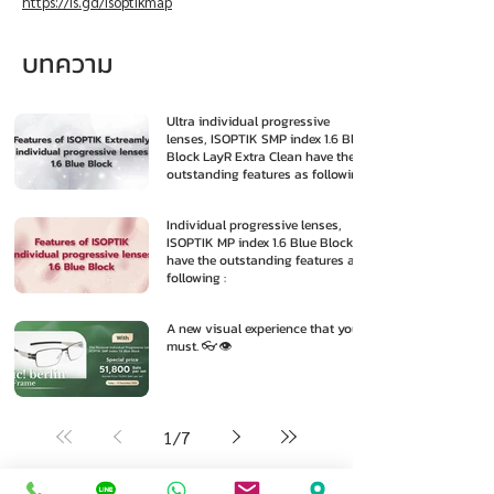
https://is.gd/isoptikmap
บทความ
Ultra individual progressive
lenses, ISOPTIK SMP index 1.6 Blue
Block LayR Extra Clean have the
outstanding features as following
:
Individual progressive lenses,
ISOPTIK MP index 1.6 Blue Block
have the outstanding features as
following :
A new visual experience that you
must. 👓👁️
1
/
7