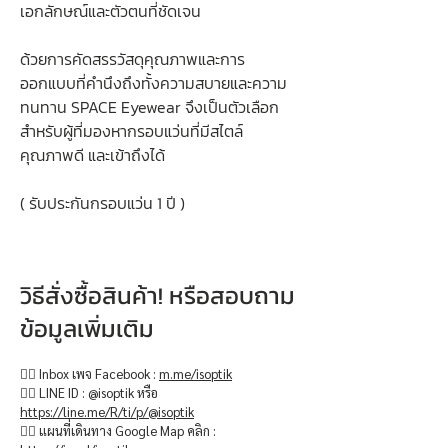
เอกลักษณ์และตัวตนที่ชัดเจน
ด้วยการคัดสรรวัสดุคุณภาพและการ
ออกแบบที่คำนึงถึงทั้งความสบายและความ
ทนทาน SPACE Eyewear จึงเป็นตัวเลือก
สำหรับผู้ที่มองหากรอบแว่นที่มีสไตล์
คุณภาพดี และเข้าถึงได้
( รับประกันกรอบแว่น 1 ปี )
วิธีสั่งซื้อสินค้า! หรือสอบถาม
ข้อมูลเพิ่มเติม
👉🏻 Inbox เพจ Facebook :
m.me/isoptik
👉🏻 LINE ID : @isoptik หรือ
https://line.me/R/ti/p/@isoptik
👉🏻 แผนที่เดินทาง Google Map คลิก :