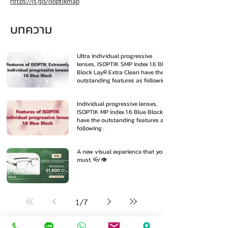
https://is.gd/isoptikmap
บทความ
Ultra individual progressive
lenses, ISOPTIK SMP index 1.6 Blue
Block LayR Extra Clean have the
outstanding features as following
:
Individual progressive lenses,
ISOPTIK MP index 1.6 Blue Block
have the outstanding features as
following :
A new visual experience that you
must. 👓👁️
1
/
7