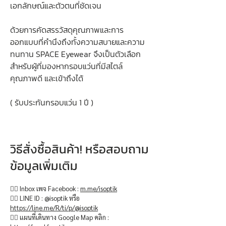
เอกลักษณ์และตัวตนที่ชัดเจน
ด้วยการคัดสรรวัสดุคุณภาพและการ
ออกแบบที่คำนึงถึงทั้งความสบายและความ
ทนทาน SPACE Eyewear จึงเป็นตัวเลือก
สำหรับผู้ที่มองหากรอบแว่นที่มีสไตล์
คุณภาพดี และเข้าถึงได้
( รับประกันกรอบแว่น 1 ปี )
วิธีสั่งซื้อสินค้า! หรือสอบถาม
ข้อมูลเพิ่มเติม
👉🏻 Inbox เพจ Facebook :
m.me/isoptik
👉🏻 LINE ID : @isoptik หรือ
https://line.me/R/ti/p/@isoptik
👉🏻 แผนที่เดินทาง Google Map คลิก :