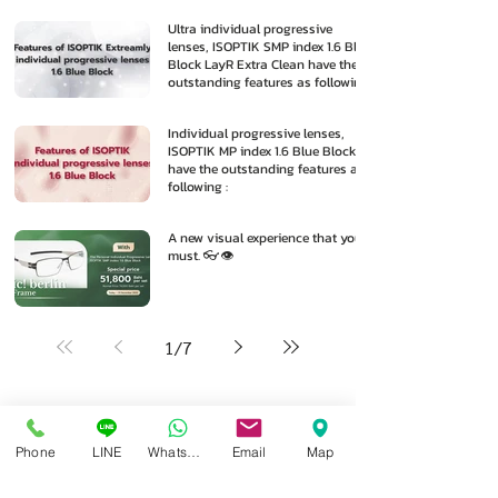
Ultra individual progressive
lenses, ISOPTIK SMP index 1.6 Blue
Block LayR Extra Clean have the
outstanding features as following
:
Individual progressive lenses,
ISOPTIK MP index 1.6 Blue Block
have the outstanding features as
following :
A new visual experience that you
must. 👓👁️
1
/
7
Phone
LINE
Whatsapp
Email
Map