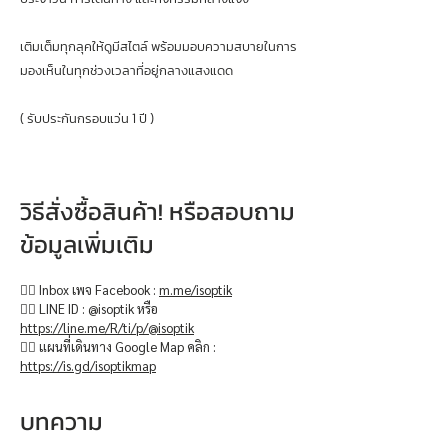
เติมเต็มทุกลุคให้ดูมีสไตล์ พร้อมมอบความสบายในการ
มองเห็นในทุกช่วงเวลาที่อยู่กลางแสงแดด
( รับประกันกรอบแว่น 1 ปี )
วิธีสั่งซื้อสินค้า! หรือสอบถาม
ข้อมูลเพิ่มเติม
👉🏻 Inbox เพจ Facebook :
m.me/isoptik
👉🏻 LINE ID : @isoptik หรือ
https://line.me/R/ti/p/@isoptik
👉🏻 แผนที่เดินทาง Google Map คลิก :
https://is.gd/isoptikmap
บทความ