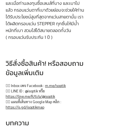
และเมื่อท่านลงทุนซื้อเลนส์ที่บาง และเบาไป
แล้ว กรอบแว่นตาที่เบาด้วยย่อมจะช่วยให้ท่าน
ได้รับประโยชน์สูงที่สุดจากแว่นสายตานั้น เรา
ได้ผลิตกรอบแว่น STEPPER ทุกชิ้นให้มีน้ำ
หนักที่เบา สวมใส่ได้สบายตลอดทั้งวัน
( กรอบแว่นรับประกัน 1 ปี )
วิธีสั่งซื้อสินค้า! หรือสอบถาม
ข้อมูลเพิ่มเติม
👉🏻 Inbox เพจ Facebook :
m.me/isoptik
👉🏻 LINE ID : @isoptik หรือ
https://line.me/R/ti/p/@isoptik
👉🏻 แผนที่เดินทาง Google Map คลิก :
https://is.gd/isoptikmap
บทความ