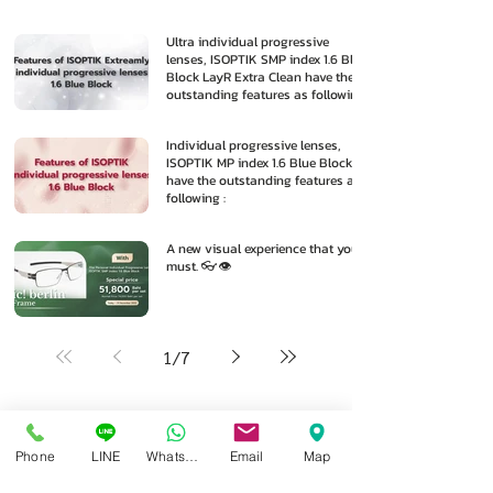
Ultra individual progressive
lenses, ISOPTIK SMP index 1.6 Blue
Block LayR Extra Clean have the
outstanding features as following
:
Individual progressive lenses,
ISOPTIK MP index 1.6 Blue Block
have the outstanding features as
following :
A new visual experience that you
must. 👓👁️
1
/
7
Phone
LINE
Whatsapp
Email
Map