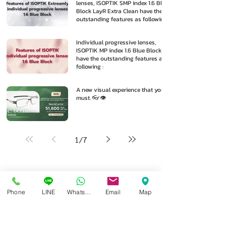
lenses, ISOPTIK SMP index 1.6 Blue
Block LayR Extra Clean have the
outstanding features as following
:
Individual progressive lenses,
ISOPTIK MP index 1.6 Blue Block
have the outstanding features as
following :
A new visual experience that you
must. 👓👁️
1
/
7
Phone
LINE
Whatsapp
Email
Map