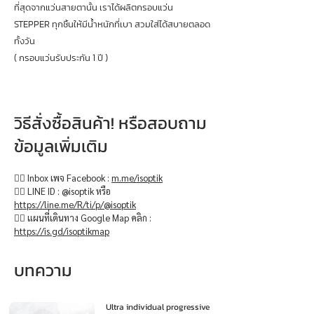
ที่สุดจากแว่นสายตานั้น เราได้ผลิตกรอบแว่น
STEPPER ทุกชิ้นให้มีน้ำหนักที่เบา สวมใส่ได้สบายตลอด
ทั้งวัน
( กรอบแว่นรับประกัน 1 ปี )
วิธีสั่งซื้อสินค้า! หรือสอบถาม
ข้อมูลเพิ่มเติม
👉🏻 Inbox เพจ Facebook :
m.me/isoptik
👉🏻 LINE ID : @isoptik หรือ
https://line.me/R/ti/p/@isoptik
👉🏻 แผนที่เดินทาง Google Map คลิก :
https://is.gd/isoptikmap
บทความ
Ultra individual progressive