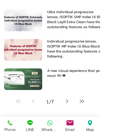
Ultra individual progressive
lenses, ISOPTIK SMP index 1.6 Blue
Block LayR Extra Clean have the
outstanding features as following
:
Individual progressive lenses,
ISOPTIK MP index 1.6 Blue Block
have the outstanding features as
following :
A new visual experience that you
must. 👓👁️
1
/
7
Phone
LINE
Whatsapp
Email
Map