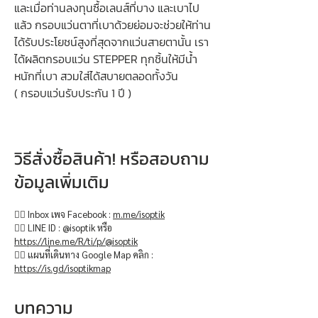
และเมื่อท่านลงทุนซื้อเลนส์ที่บาง และเบาไป
แล้ว กรอบแว่นตาที่เบาด้วยย่อมจะช่วยให้ท่าน
ได้รับประโยชน์สูงที่สุดจากแว่นสายตานั้น เรา
ได้ผลิตกรอบแว่น STEPPER ทุกชิ้นให้มีน้ำ
หนักที่เบา สวมใส่ได้สบายตลอดทั้งวัน
( กรอบแว่นรับประกัน 1 ปี )
วิธีสั่งซื้อสินค้า! หรือสอบถาม
ข้อมูลเพิ่มเติม
👉🏻 Inbox เพจ Facebook :
m.me/isoptik
👉🏻 LINE ID : @isoptik หรือ
https://line.me/R/ti/p/@isoptik
👉🏻 แผนที่เดินทาง Google Map คลิก :
https://is.gd/isoptikmap
บทความ