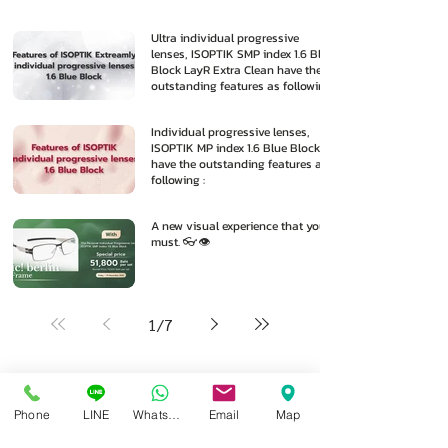
Ultra individual progressive
lenses, ISOPTIK SMP index 1.6 Blue
Block LayR Extra Clean have the
outstanding features as following
:
Individual progressive lenses,
ISOPTIK MP index 1.6 Blue Block
have the outstanding features as
following :
A new visual experience that you
must. 👓👁️
1
/
7
Phone
LINE
Whatsapp
Email
Map