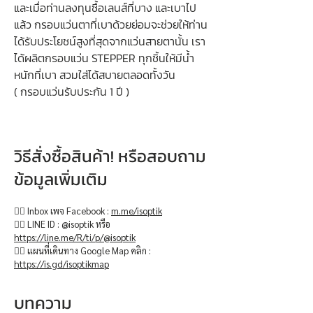
และเมื่อท่านลงทุนซื้อเลนส์ที่บาง และเบาไป
แล้ว กรอบแว่นตาที่เบาด้วยย่อมจะช่วยให้ท่าน
ได้รับประโยชน์สูงที่สุดจากแว่นสายตานั้น เรา
ได้ผลิตกรอบแว่น STEPPER ทุกชิ้นให้มีน้ำ
หนักที่เบา สวมใส่ได้สบายตลอดทั้งวัน
( กรอบแว่นรับประกัน 1 ปี )
วิธีสั่งซื้อสินค้า! หรือสอบถาม
ข้อมูลเพิ่มเติม
👉🏻 Inbox เพจ Facebook :
m.me/isoptik
👉🏻 LINE ID : @isoptik หรือ
https://line.me/R/ti/p/@isoptik
👉🏻 แผนที่เดินทาง Google Map คลิก :
https://is.gd/isoptikmap
บทความ