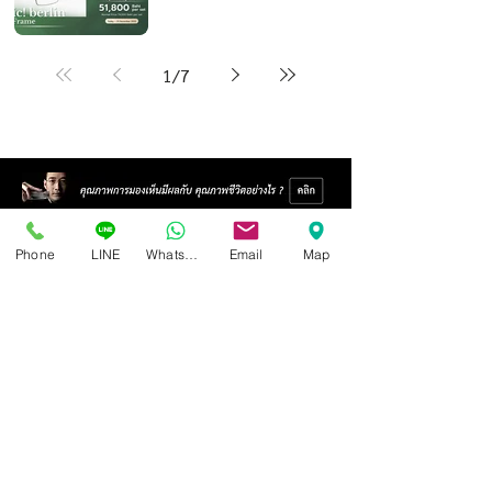
1
/
7
Phone
LINE
Whatsapp
Email
Map
Isoptik Eyeglasses Center
89 AIA Capital Center Building, 2nd Floor, Room 208
Ratchadaphisek Road, Din Daeng Subdistrict, Din Daeng
District, Bangkok 10400
Open Wednesday - Sunday from 10:00 - 19:00
Closed every Monday, Tuesday