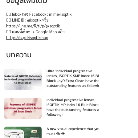
ข้อมูลเพิ่มเติม
👉🏻 Inbox เพจ Facebook :
m.me/isoptik
👉🏻 LINE ID : @isoptik หรือ
https://line.me/R/ti/p/@isoptik
👉🏻 แผนที่เดินทาง Google Map คลิก :
https://is.gd/isoptikmap
บทความ
Ultra individual progressive
lenses, ISOPTIK SMP index 1.6 Blue
Block LayR Extra Clean have the
outstanding features as following
:
Individual progressive lenses,
ISOPTIK MP index 1.6 Blue Block
have the outstanding features as
following :
A new visual experience that you
must. 👓👁️