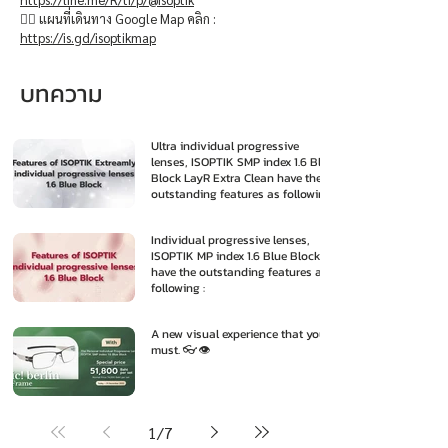
👉🏻 แผนที่เดินทาง Google Map คลิก :
https://is.gd/isoptikmap
บทความ
Ultra individual progressive
lenses, ISOPTIK SMP index 1.6 Blue
Block LayR Extra Clean have the
outstanding features as following
:
Individual progressive lenses,
ISOPTIK MP index 1.6 Blue Block
have the outstanding features as
following :
A new visual experience that you
must. 👓👁️
1
/
7