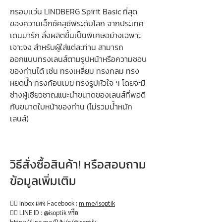
กรอบเเว่น LINDBERG Spirit Basic ที่สุด
ของความเอ็กซ์คลูซีฟระดับโลก จากประเทศ
เดนมาร์ก สั่งผลิตขึ้นเป็นพิเศษอย่างเฉพาะ
เจาะจง สำหรับผู้ใส่แต่ละท่าน สามารถ
ออกแบบทรงเลนส์ตามรูปหน้าหรือความชอบ
ของท่านได้ เช่น ทรงเหลี่ยม ทรงกลม ทรง
หยดน้ำ ทรงก้อนเมฆ ทรงรูปหัวใจ ฯ โดยจะมี
ช่างผู้เชียวชาญแนะนำขนาดของเลนส์ที่พอดี
กับขนาดใบหน้าของท่าน (ไม่รวมน้ำหนัก
เลนส์)
วิธีสั่งซื้อสินค้า! หรือสอบถาม
ข้อมูลเพิ่มเติม
👉🏻 Inbox เพจ Facebook :
m.me/isoptik
👉🏻 LINE ID : @isoptik หรือ
https://line.me/R/ti/p/@isoptik