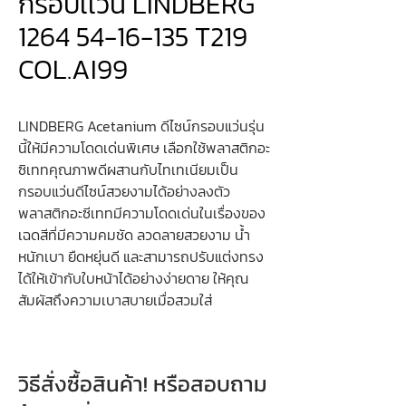
กรอบเเว่น LINDBERG
1264 54-16-135 T219
COL.AI99
LINDBERG Acetanium ดีไซน์กรอบแว่นรุ่น
นี้ให้มีความโดดเด่นพิเศษ เลือกใช้พลาสติกอะ
ซิเททคุณภาพดีผสานกับไทเทเนียมเป็น
กรอบแว่นดีไซน์สวยงามได้อย่างลงตัว
พลาสติกอะซีเททมีความโดดเด่นในเรื่องของ
เฉดสีที่มีความคมชัด ลวดลายสวยงาม น้ำ
หนักเบา ยืดหยุ่นดี และสามารถปรับแต่งทรง
ได้ให้เข้ากับใบหน้าได้อย่างง่ายดาย ให้คุณ
สัมผัสถึงความเบาสบายเมื่อสวมใส่
วิธีสั่งซื้อสินค้า! หรือสอบถาม