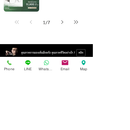
1
/
7
Phone
LINE
Whatsapp
Email
Map
Isoptik Eyeglasses Center
89 AIA Capital Center Building, 2nd Floor, Room 208
Ratchadaphisek Road, Din Daeng Subdistrict, Din Daeng
District, Bangkok 10400
Open Wednesday - Sunday from 10:00 - 19:00
Closed every Monday, Tuesday