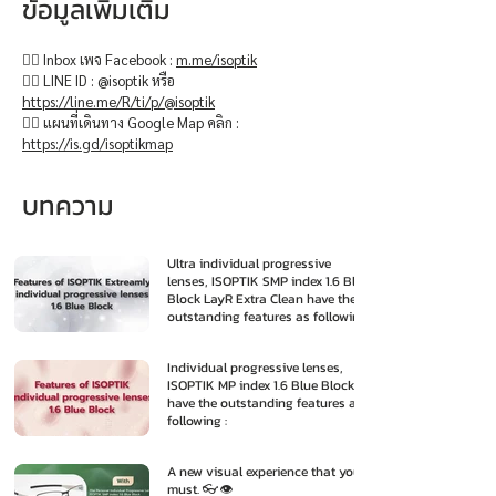
ข้อมูลเพิ่มเติม
👉🏻 Inbox เพจ Facebook :
m.me/isoptik
👉🏻 LINE ID : @isoptik หรือ
https://line.me/R/ti/p/@isoptik
👉🏻 แผนที่เดินทาง Google Map คลิก :
https://is.gd/isoptikmap
บทความ
Ultra individual progressive
lenses, ISOPTIK SMP index 1.6 Blue
Block LayR Extra Clean have the
outstanding features as following
:
Individual progressive lenses,
ISOPTIK MP index 1.6 Blue Block
have the outstanding features as
following :
A new visual experience that you
must. 👓👁️