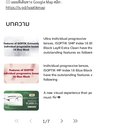
👉🏻 แผนที่เดินทาง Google Map คลิก :
https://is.gd/isoptikmap
บทความ
Ultra individual progressive
lenses, ISOPTIK SMP index 1.6 Blue
Block LayR Extra Clean have the
outstanding features as following
:
Individual progressive lenses,
ISOPTIK MP index 1.6 Blue Block
have the outstanding features as
following :
A new visual experience that you
must. 👓👁️
1
/
7