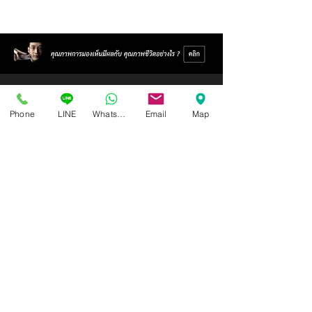
Phone
LINE
Whatsapp
Email
Map
Isoptik Eyeglasses Center
89 AIA Capital Center Building, 2nd Floor, Room 208
Ratchadaphisek Road, Din Daeng Subdistrict, Din Daeng
District, Bangkok 10400
Open Wednesday - Sunday from 10:00 - 19:00
Closed every Monday, Tuesday
Ask for information and schedule an eye exam.
Call / SMS
086-565-5711
,
086-970-0794
,
063-994-1998
( In order to receive the highest level of service
quality