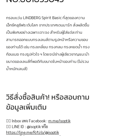
กรอบเเว่น LINDBERG Spirit Basic ที่สุดของความ
เอ็กซ์คลูซีฟระดับโลก จากประเทศเดนมาร์ก สั่งผลิตขึ้น
เป็นพิเศษอย่างเฉพาะเจาะจง สำหรับผู้ใส่แต่ละท่าน
สามารถออกแบบทรงเลนส์ตามรูปหน้าหรือความชอบ
ของท่านได้ เช่น ทรงเหลี่ยม ทรงกลม ทรงหยดน้ำ ทรง
ก้อนเมฆ ทรงรูปหัวใจ ฯ โดยจะมีช่างผู้เชียวชาญแนะนำ
ขนาดของเลนส์ที่พอดีกับขนาดใบหน้าของท่าน (ไม่รวม
น้ำหนักเลนส์)
วิธีสั่งซื้อสินค้า! หรือสอบถาม
ข้อมูลเพิ่มเติม
👉🏻 Inbox เพจ Facebook :
m.me/isoptik
👉🏻 LINE ID : @isoptik หรือ
https://line.me/R/ti/p/@isoptik