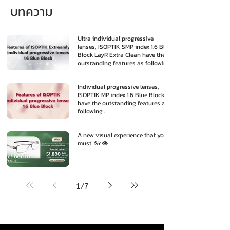
บทความ
Ultra individual progressive
lenses, ISOPTIK SMP index 1.6 Blue
Block LayR Extra Clean have the
outstanding features as following
:
Individual progressive lenses,
ISOPTIK MP index 1.6 Blue Block
have the outstanding features as
following :
A new visual experience that you
must. 👓👁️
1
/
7