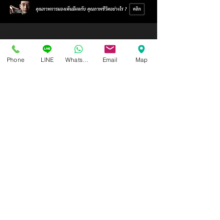
Phone
LINE
Whatsapp
Email
Map
Isoptik Eyeglasses Center
89 AIA Capital Center Building, 2nd Floor, Room 208
Ratchadaphisek Road, Din Daeng Subdistrict, Din Daeng
District, Bangkok 10400
Open Wednesday - Sunday from 10:00 - 19:00
Closed every Monday, Tuesday
Ask for information and schedule an eye exam.
Call / SMS
086-565-5711
,
086-970-0794
,
063-994-1998
( In order to receive the highest level of service
quality
Please make an appointment in advance )
LINE ID :
@isoptik