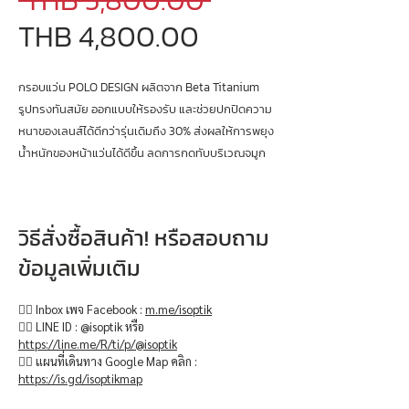
 THB 5,800.00 
Sale
Price
THB 4,800.00
Price
กรอบแว่น POLO DESIGN ผลิตจาก Beta Titanium
รูปทรงทันสมัย ออกแบบให้รองรับ และช่วยปกปิดความ
หนาของเลนส์ได้ดีกว่ารุ่นเดิมถึง 30% ส่งผลให้การพยุง
น้ำหนักของหน้าแว่นได้ดีขึ้น ลดการกดทับบริเวณจมูก
วิธีสั่งซื้อสินค้า! หรือสอบถาม
ข้อมูลเพิ่มเติม
👉🏻 Inbox เพจ Facebook :
m.me/isoptik
👉🏻 LINE ID : @isoptik หรือ
https://line.me/R/ti/p/@isoptik
👉🏻 แผนที่เดินทาง Google Map คลิก :
https://is.gd/isoptikmap