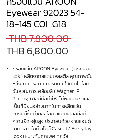
กรอบแว่น AROON
Eyewear 92023 54-
18-145 COL.G18
Regular
 THB 7,800.00 
Sale
Price
THB 6,800.00
Price
กรอบแว่น AROON Eyewear ( อรุณอาย
แวร์ ) ผลิตจากสแตนเลสสตีล คุณภาพชั้น
หนึ่งจากประเทศเยอรมันนี ใช้เทคโนโลยี
ขั้นสูงในการเคลือบสี ( Wagner IP
Plating ) ข้อดีคือทำให้สีไม่หลุดลอก และ
เป็นที่นิยมอย่างมากในการผลิตแว่น
แบรนด์ชั้นนำของโลก สแตนเลสสตีลมี
ความยืดหยุ่นสูง ประกอบด้วย งานแฮนด์
เมด และดีไซน์ สไตล์ Casual / Everyday
look เหมาะกับทุกเพศ ทุกวัย