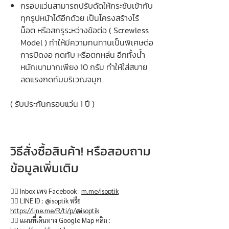
กรอบแว่นสามารถปรับดัดให้กระชับเข้ากับ
ทุกรูปหน้าได้อีกด้วย เป็นโครงสร้างไร้
น็อต หรือสกรูระหว่างข้อต่อ ( Screwless
Model ) ทำให้มีความทนทานเป็นพิเศษต่อ
การบิดงอ กดทับ หรือตกหล่น อีกทั้งน้ำ
หนักเบามากเพียง 10 กรัม ทำให้ใส่สบาย
ลดแรงกดทับบริเวณจมูก
( รับประกันกรอบแว่น 1 ปี )
วิธีสั่งซื้อสินค้า! หรือสอบถาม
ข้อมูลเพิ่มเติม
👉🏻 Inbox เพจ Facebook :
m.me/isoptik
👉🏻 LINE ID : @isoptik หรือ
https://line.me/R/ti/p/@isoptik
👉🏻 แผนที่เดินทาง Google Map คลิก :