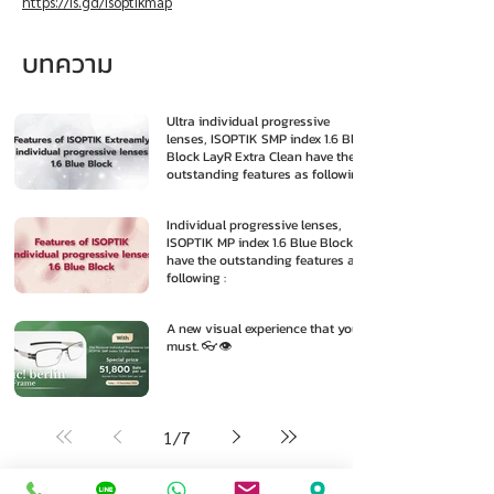
https://is.gd/isoptikmap
บทความ
Ultra individual progressive
lenses, ISOPTIK SMP index 1.6 Blue
Block LayR Extra Clean have the
outstanding features as following
:
Individual progressive lenses,
ISOPTIK MP index 1.6 Blue Block
have the outstanding features as
following :
A new visual experience that you
must. 👓👁️
1
/
7