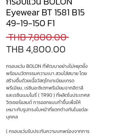
กรอบแว่น BOLON
Eyewear BT 1581 B15
49-19-150 F1
Regular
 THB 7,800.00 
Sale
Price
THB 4,800.00
Price
กรอบแว่น BOLON ที่พัฒนาอย่างไม่หยุดยั้ง
พร้อมนวัตกรรมความเบา สวมใส่สบาย โดย
สร้างขึ้นด้วยเนื้อวัสดุไทเทเนียมเกรด
พรีเมียม, เรซินอะซิเตทพรีเมียมจากอิตาลี
และเรซินเมมโมรี่ ( TR90 ) ที่ผลิตในประเทศส
วิตเซอร์แลนด์ การออกแบบทำขึ้นเพื่อให้
เหมาะกับรูปทรงใบหน้าที่แตกต่างกันในแต่ละ
บุคคล
( กรอบแว่นรับประกันความบกพร่องจากการ