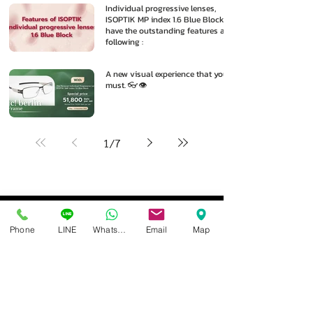
Individual progressive lenses,
ISOPTIK MP index 1.6 Blue Block
have the outstanding features as
following :
A new visual experience that you
must. 👓👁️
1
/
7
Phone
LINE
Whatsapp
Email
Map
Isoptik Eyeglasses Center
89 AIA Capital Center Building, 2nd Floor, Room 208