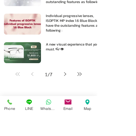
outstanding features as following
:
Individual progressive lenses,
ISOPTIK MP index 1.6 Blue Block
have the outstanding features as
following :
A new visual experience that you
must. 👓👁️
1
/
7
Phone
LINE
Whatsapp
Email
Map