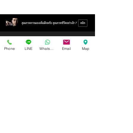
Phone
LINE
Whatsapp
Email
Map
Isoptik Eyeglasses Center
89 AIA Capital Center Building, 2nd Floor, Room 208
Ratchadaphisek Road, Din Daeng Subdistrict, Din Daeng
District, Bangkok 10400
Open Wednesday - Sunday from 10:00 - 19:00
Closed every Monday, Tuesday
Ask for information and schedule an eye exam.
Call / SMS
086-565-5711
,
086-970-0794
,
063-994-1998
( In order to receive the highest level of service
quality