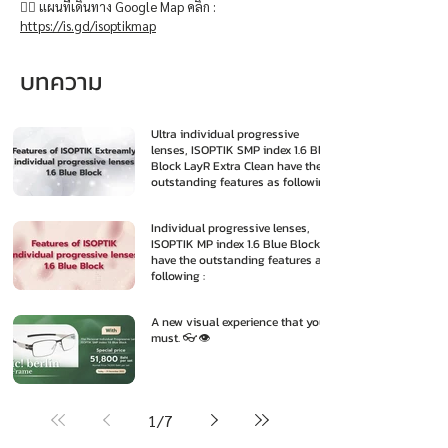
👉🏻 แผนที่เดินทาง Google Map คลิก :
https://is.gd/isoptikmap
บทความ
Ultra individual progressive
lenses, ISOPTIK SMP index 1.6 Blue
Block LayR Extra Clean have the
outstanding features as following
:
Individual progressive lenses,
ISOPTIK MP index 1.6 Blue Block
have the outstanding features as
following :
A new visual experience that you
must. 👓👁️
1
/
7