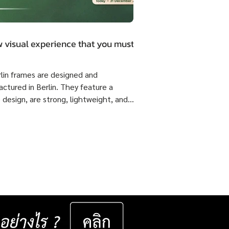
 visual experience that you must.
rlin frames are designed and
ctured in Berlin. They feature a
 design, are strong, lightweight, and
 flexible come with ISOPTIK SMP
dual Progressive lenses index 1.6 Blue
from the Germany Lab. 🔥 Special
51,800 Baht per set ( Normal Price
4,800 Baht per set ) Saving 23,000
er set 📅 Valid now until 31 December
ast for 50 sets only
__________________ Specifications : IC! Berlin
s are 100% designed and manu