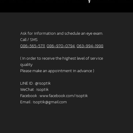
Ask for information and schedule an eye exam.
Call / SMS
086-565-5711
,
086-970-0794
,
063-994-1998
( In order to receive the highest level of service
quality
Please make an appointment in advance )
LINE ID :
@isoptik
WeChat : isoptik
Facebook :
www.facebook.com/isoptik
Email :
isoptik@gmail.com