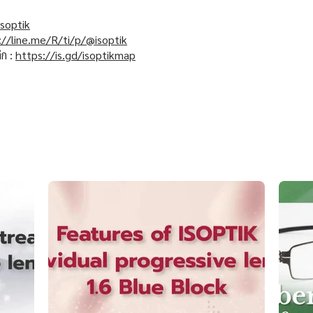
soptik
://line.me/R/ti/p/@isoptik
ิก :
https://is.gd/isoptikmap