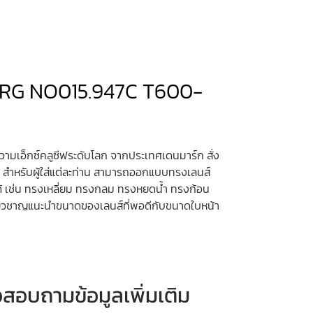
ERG NO015.947C T600-
วามเอ็กซ์คลูซีฟระดับโลก จากประเทศเดนมาร์ก สั่ง
ง สำหรับผู้ใส่แต่ละท่าน สามารถออกแบบทรงเลนส์
้ เช่น ทรงเหลี่ยม ทรงกลม ทรงหยดน้ำ ทรงก้อน
เชียวชาญแนะนำขนาดของเลนส์ที่พอดีกับขนาดใบหน้า
หรือสอบถามข้อมูลเพิ่มเติม