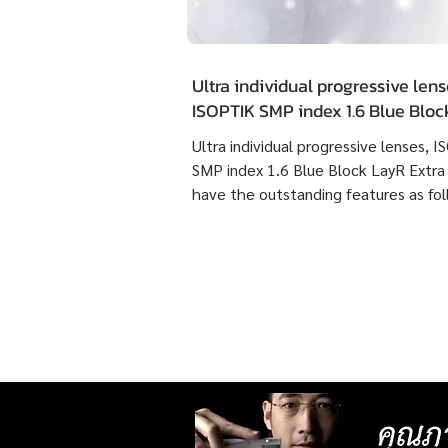
Ultra individual progressive lens
ISOPTIK SMP index 1.6 Blue Blo
Extra Clean have the outstandin
Ultra individual progressive lenses, 
features as following :
SMP index 1.6 Blue Block LayR Extra
have the outstanding features as fol
1. Designed according to the actual
usage behavior of each individual us
times more detailed than individual
progressive lenses ISOPTIK MP maki
them more comfortable to wear. 2. 
lenses with more precise resolution f
nearsightedness, farsightedness,
astigmatism, latent strabismus, and
presbyopia than other standard lense