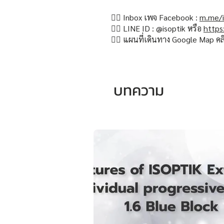
👉🏻 Inbox เพจ Facebook :
m.me/i
👉🏻 LINE ID : @isoptik หรือ
https
👉🏻 แผนที่เดินทาง Google Map คล
บทความ