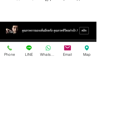
Phone
LINE
Whatsapp
Email
Map
Isoptik Eyeglasses Center
89 AIA Capital Center Building, 2nd Floor, Room 208
Ratchadaphisek Road, Din Daeng Subdistrict, Din Daeng
District, Bangkok 10400
Open Wednesday - Sunday from 10:00 - 19:00
Closed every Monday, Tuesday
Ask for information and schedule an eye exam.
Call / SMS
086-565-5711
,
086-970-0794
,
063-994-1998