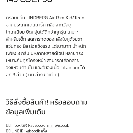
กรอบเเว่น LINDBERG Air Rim Kid/Teen
จากประเทศเดนมาร์ก ผลิตจากวัสดุ
ไทเทเนียม ยืดหยุ่นได้ดีกว่าทุกรุ่น เหมาะ
สำหรับเด็ก ลดการกดของหลังใบหูด้วยขา
แว่นทรง Basic แข็งแรง แต่เบามาก น้ำหนัก
เพียง 3 กรัม มีหลากหลายดีไซน์ หลายทรง
เหมาะกับทุกโครงหน้า สามารถเลือกลาย
วงแหวนด้านใน และสีของเนื้อ Titanium ได้
อีก 3 ส่วน ( บน ล่าง ขาแว่น )
วิธีสั่งซื้อสินค้า! หรือสอบถาม
ข้อมูลเพิ่มเติม
👉🏻 Inbox เพจ Facebook :
m.me/isoptik
👉🏻 LINE ID : @isoptik หรือ