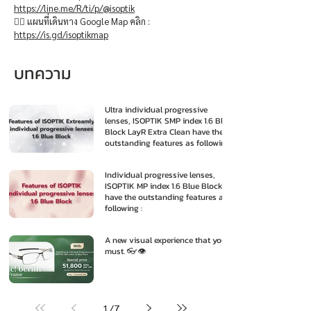
https://line.me/R/ti/p/@isoptik
👉🏻 แผนที่เดินทาง Google Map คลิก :
https://is.gd/isoptikmap
บทความ
Ultra individual progressive
lenses, ISOPTIK SMP index 1.6 Blue
Block LayR Extra Clean have the
outstanding features as following
:
Individual progressive lenses,
ISOPTIK MP index 1.6 Blue Block
have the outstanding features as
following :
A new visual experience that you
must. 👓👁️
1
/
7