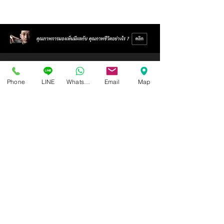
Phone
LINE
Whatsapp
Email
Map
Isoptik Eyeglasses Center
89 AIA Capital Center Building, 2nd Floor, Room 208
Ratchadaphisek Road, Din Daeng Subdistrict, Din Daeng
District, Bangkok 10400
Open Wednesday - Sunday from 10:00 - 19:00
Closed every Monday, Tuesday
Ask for information and schedule an eye exam.
Call / SMS
086-565-5711
,
086-970-0794
,
063-994-1998
( In order to receive the highest level of service
quality