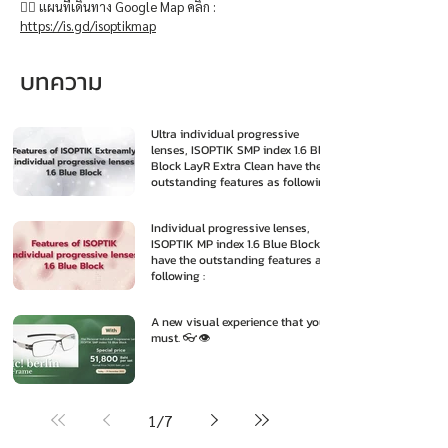
👉🏻 แผนที่เดินทาง Google Map คลิก :
https://is.gd/isoptikmap
บทความ
Ultra individual progressive
lenses, ISOPTIK SMP index 1.6 Blue
Block LayR Extra Clean have the
outstanding features as following
:
Individual progressive lenses,
ISOPTIK MP index 1.6 Blue Block
have the outstanding features as
following :
A new visual experience that you
must. 👓👁️
1
/
7