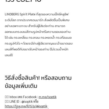
LINDBERG Spirit Plate ที่สุดของความเอ็กซ์คลูซีฟ
ระดับโลก จากประเทศเดนมาร์ก สั่งผลิตขึ้นเป็นพิเศษ
อย่างเฉพาะเจาะจง สำหรับผู้ใส่แต่ละท่าน สามารถ
ออกแบบทรงเลนส์ตามรูปหน้าหรือความชอบของท่าน
ได้ เช่น ทรงเหลี่ยม ทรงกลม ทรงหยดน้ำ ทรงก้อนเมฆ
ทรงรูปหัวใจ ฯ โดยจะมีช่างผู้เชียวชาญแนะนำขนาดของ
เลนส์ที่พอดีกับขนาดใบหน้าของท่าน (ไม่รวมน้ำหนัก
เลนส์)
วิธีสั่งซื้อสินค้า! หรือสอบถาม
ข้อมูลเพิ่มเติม
👉🏻 Inbox เพจ Facebook :
m.me/isoptik
👉🏻 LINE ID : @isoptik หรือ
https://line.me/R/ti/p/@isoptik