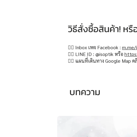
วิธีสั่งซื้อสินค้า! 
👉🏻 Inbox เพจ Facebook :
m.me/i
👉🏻 LINE ID : @isoptik หรือ
https
👉🏻 แผนที่เดินทาง Google Map คล
บทความ