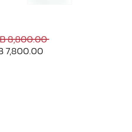
Regular
B 8,800.00 
Sale
Price
B 7,800.00
Price