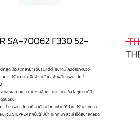
R SA-70062 F330 52-
 TH
TH
ที่สุด ใช้วัสดุที่สามารถปรับแต่งให้เข้ากับโครงสร้างของ
จากการปรับแต่งแม่พิมพ์และวัสดุ เพื่อผลิตกรอบแว่น “
70
และโลหะสเตนเลส ในการผลิตกรอบแว่นตา ซึ่งวัสดุเหล่านี้มี
ุชนิดอื่น
าไปแล้ว กรอบแว่นตาที่เบาด้วยย่อมจะช่วยให้ท่านได้รับประโยชน์
รอบแว่น STEPPER ทุกชิ้นให้มีน้ำหนักที่เบา สวมใส่ได้สบายตลอด