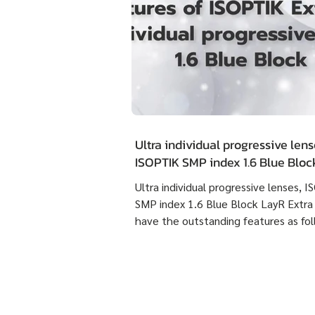
Ultra individual progressive lens
ISOPTIK SMP index 1.6 Blue Blo
Extra Clean have the outstandin
Ultra individual progressive lenses, 
features as following :
SMP index 1.6 Blue Block LayR Extra
have the outstanding features as fol
1. Designed according to the actual
usage behavior of each individual us
times more detailed than individual
progressive lenses ISOPTIK MP maki
them more comfortable to wear. 2. 