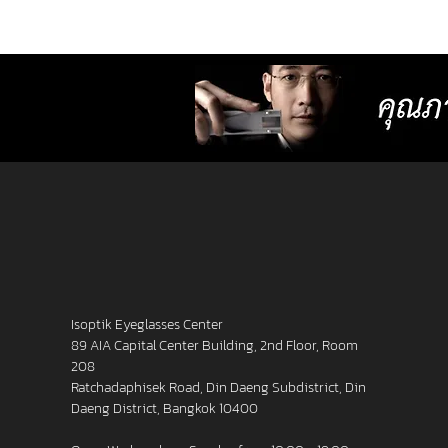
lenses with more precise resolution f
nearsightedness, farsightedness,
astigmatism, latent strabismus, and
presbyopia than other standard lense
Isoptik Eyeglasses Center
89 AIA Capital Center Building, 2nd Floor, Room
208
Ratchadaphisek Road, Din Daeng Subdistrict, Din
Daeng District, Bangkok 10400