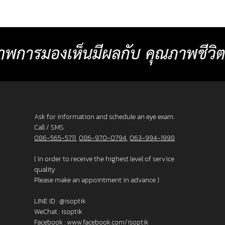
or
comfortable than other standard
Baht p
progressive lenses. 4. Lens surface coated
2025 L
with blue light protection 5. Satisfaction
_______
s. 3. F
Guarantee up to 60 days.
frame
Ask for information and schedule an eye exam.
Call / SMS
086-565-5711
,
086-970-0794
,
063-994-1998
( In order to receive the highest level of service
quality
Please make an appointment in advance )
LINE ID :
@isoptik
WeChat : isoptik
Facebook :
www.facebook.com/isoptik