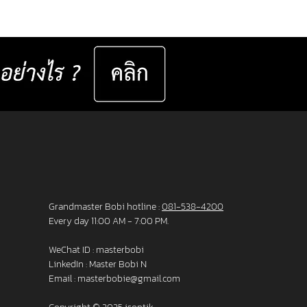
er set 📅 Valid now until 31 December
ast for 50 sets only
__________________ Specifications : IC! Berlin
s are 100% designed and manu
Grandmaster Bobi hotline :
081-538-4200
Every day 11:00 AM - 7:00 PM.
WeChat ID : masterbobi
LinkedIn :
Master Bobi N
Email :
masterbobie@gmail.com