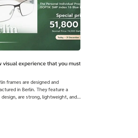
 visual experience that you must.
rlin frames are designed and
ctured in Berlin. They feature a
 design, are strong, lightweight, and
 flexible come with ISOPTIK SMP
dual Progressive lenses index 1.6 Blue
from the Germany Lab. 🔥 Special
51,800 Baht per set ( Normal Price
4,800 Baht per set ) Saving 23,000