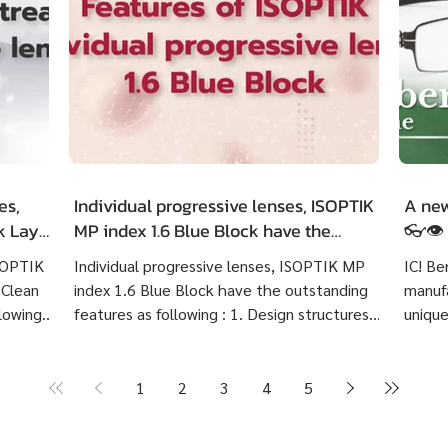
es,
Individual progressive lenses, ISOPTIK
A new
ck LayR
MP index 1.6 Blue Block have the
👓👁️
g
outstanding features as following :
ISOPTIK
Individual progressive lenses, ISOPTIK MP
IC! Be
 Clean
index 1.6 Blue Block have the outstanding
manufa
lowing :
features as following : 1. Design structures
unique
 eye
based on each customer's visual behavior up
highly
er 10
to 10 structures. 2. Create lenses with more
Indivi
precise prescriptions than other standard
Block 
1
2
3
4
5
ng
progressive lenses. 3. Provides crystal clear
price 
Create
image at any distances and more
cost 7