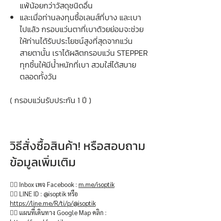
แพ้น้อยกว่าวัสดุชนิดอื่น
และเมื่อท่านลงทุนซื้อเลนส์ที่บาง และเบา
ไปแล้ว กรอบแว่นตาที่เบาด้วยย่อมจะช่วย
ให้ท่านได้รับประโยชน์สูงที่สุดจากแว่น
สายตานั้น เราได้ผลิตกรอบแว่น STEPPER
ทุกชิ้นให้มีน้ำหนักที่เบา สวมใส่ได้สบาย
ตลอดทั้งวัน
( กรอบแว่นรับประกัน 1 ปี )
วิธีสั่งซื้อสินค้า! หรือสอบถาม
ข้อมูลเพิ่มเติม
👉🏻 Inbox เพจ Facebook :
m.me/isoptik
👉🏻 LINE ID : @isoptik หรือ
https://line.me/R/ti/p/@isoptik
👉🏻 แผนที่เดินทาง Google Map คลิก :