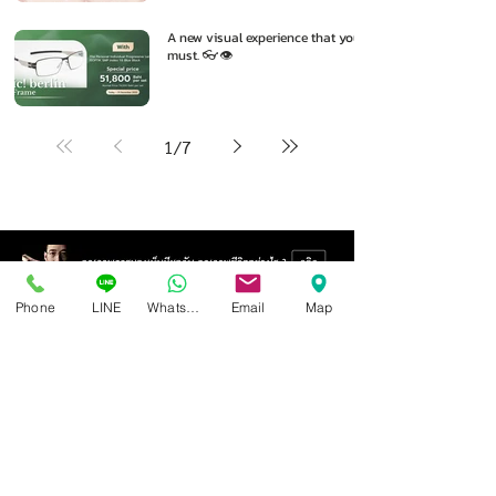
A new visual experience that you
must. 👓👁️
1
/
7
Phone
LINE
Whatsapp
Email
Map
Isoptik Eyeglasses Center
89 AIA Capital Center Building, 2nd Floor, Room 208
Ratchadaphisek Road, Din Daeng Subdistrict, Din Daeng
District, Bangkok 10400
Open Wednesday - Sunday from 10:00 - 19:00
Closed every Monday, Tuesday