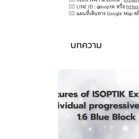
👉🏻 LINE ID : @isoptik หรือ
https
👉🏻 แผนที่เดินทาง Google Map คล
บทความ