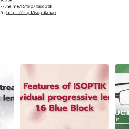
://line.me/R/ti/p/@isoptik
ิก :
https://is.gd/isoptikmap