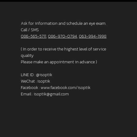
Ask for information and schedule an eye exam.
Call / SMS
086-565-5711
,
086-970-0794
,
063-994-1998
( In order to receive the highest level of service
quality
Please make an appointment in advance )
LINE ID :
@isoptik
WeChat : isoptik
Facebook :
www.facebook.com/isoptik
Email :
isoptik@gmail.com