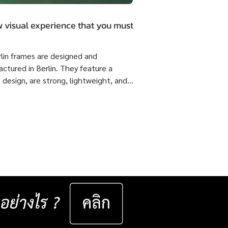
 visual experience that you must.
rlin frames are designed and
ctured in Berlin. They feature a
 design, are strong, lightweight, and
 flexible come with ISOPTIK SMP
dual Progressive lenses index 1.6 Blue
from the Germany Lab. 🔥 Special
51,800 Baht per set ( Normal Price
4,800 Baht per set ) Saving 23,000
er set 📅 Valid now until 31 December
ast for 50 sets only
__________________ Specifications : IC! Berlin
s are 100% designed and manu