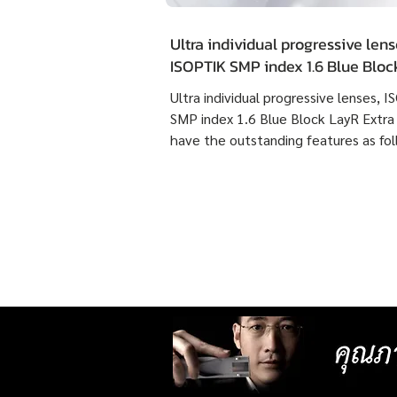
Ultra individual progressive lens
ISOPTIK SMP index 1.6 Blue Blo
Extra Clean have the outstandin
Ultra individual progressive lenses, 
features as following :
SMP index 1.6 Blue Block LayR Extra
have the outstanding features as fol
1. Designed according to the actual
usage behavior of each individual us
times more detailed than individual
progressive lenses ISOPTIK MP maki
them more comfortable to wear. 2. 
lenses with more precise resolution f
nearsightedness, farsightedness,
astigmatism, latent strabismus, and
presbyopia than other standard lense