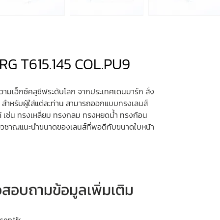
RG T615.145 COL.PU9
วามเอ็กซ์คลูซีฟระดับโลก จากประเทศเดนมาร์ก สั่ง
ง สำหรับผู้ใส่แต่ละท่าน สามารถออกแบบทรงเลนส์
้ เช่น ทรงเหลี่ยม ทรงกลม ทรงหยดน้ำ ทรงก้อน
เชียวชาญแนะนำขนาดของเลนส์ที่พอดีกับขนาดใบหน้า
หรือสอบถามข้อมูลเพิ่มเติม
soptik