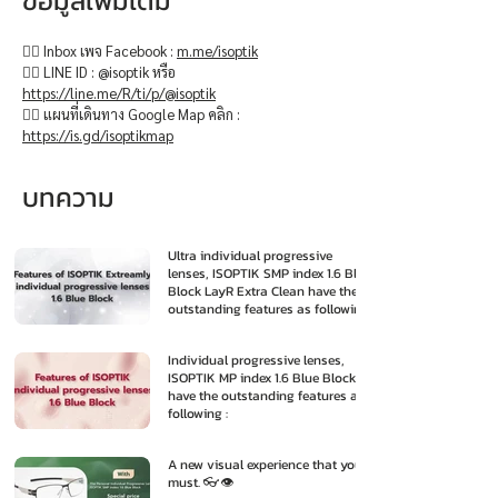
ข้อมูลเพิ่มเติม
👉🏻 Inbox เพจ Facebook :
m.me/isoptik
👉🏻 LINE ID : @isoptik หรือ
https://line.me/R/ti/p/@isoptik
👉🏻 แผนที่เดินทาง Google Map คลิก :
https://is.gd/isoptikmap
บทความ
Ultra individual progressive
lenses, ISOPTIK SMP index 1.6 Blue
Block LayR Extra Clean have the
outstanding features as following
:
Individual progressive lenses,
ISOPTIK MP index 1.6 Blue Block
have the outstanding features as
following :
A new visual experience that you
must. 👓👁️