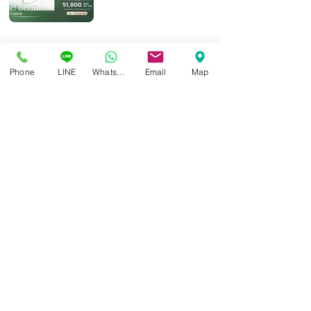
1
/
7
Phone
LINE
Whatsapp
Email
Map
Isoptik Eyeglasses Center
89 AIA Capital Center Building, 2nd Floor, Room 208
Ratchadaphisek Road, Din Daeng Subdistrict, Din Daeng
District, Bangkok 10400
Open Wednesday - Sunday from 10:00 - 19:00
Closed every Monday, Tuesday