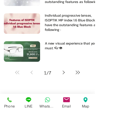
outstanding features as following
:
Individual progressive lenses,
ISOPTIK MP index 1.6 Blue Block
have the outstanding features as
following :
A new visual experience that you
must. 👓👁️
1
/
7
Phone
LINE
Whatsapp
Email
Map