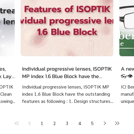
es,
Individual progressive lenses, ISOPTIK
A new
ck LayR
MP index 1.6 Blue Block have the
👓👁️
g
outstanding features as following :
ISOPTIK
Individual progressive lenses, ISOPTIK MP
IC! Be
 Clean
index 1.6 Blue Block have the outstanding
manufa
lowing :
features as following : 1. Design structures
unique
 eye
based on each customer's visual behavior up
highly
er 10
to 10 structures. 2. Create lenses with more
Indivi
precise prescriptions than other standard
Block 
1
2
3
4
5
ng
progressive lenses. 3. Provides crystal clear
price 