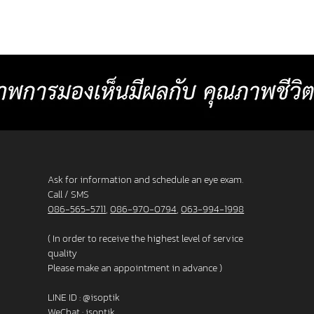
Create
image at any distances and more
cost 7
or
comfortable than other standard
Baht p
progressive lenses. 4. Lens surface coated
2025 L
with blue light protection 5. Satisfaction
_______
s. 3. F
Guarantee up to 60 days.
frame
Ask for information and schedule an eye exam.
Call / SMS
086-565-5711
,
086-970-0794
,
063-994-1998
( In order to receive the highest level of service
quality
Please make an appointment in advance )
LINE ID :
@isoptik
WeChat : isoptik