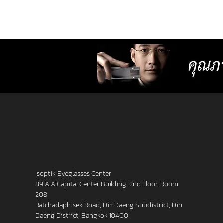
them more comfortable to wear. 2. 
lenses with more precise resolution f
nearsightedness, farsightedness,
astigmatism, latent strabismus, and
presbyopia than other standard lense
Isoptik Eyeglasses Center
89 AIA Capital Center Building, 2nd Floor, Room
208
Ratchadaphisek Road, Din Daeng Subdistrict, Din
Daeng District, Bangkok 10400