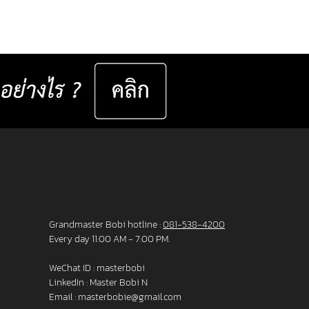
4,800 Baht per set ) Saving 23,000
er set 📅 Valid now until 31 December
ast for 50 sets only
__________________ Specifications : IC! Berlin
s are 100% designed and manu
Grandmaster Bobi hotline :
081-538-4200
Every day 11:00 AM - 7:00 PM.
WeChat ID : masterbobi
LinkedIn :
Master Bobi N
Email :
masterbobie@gmail.com