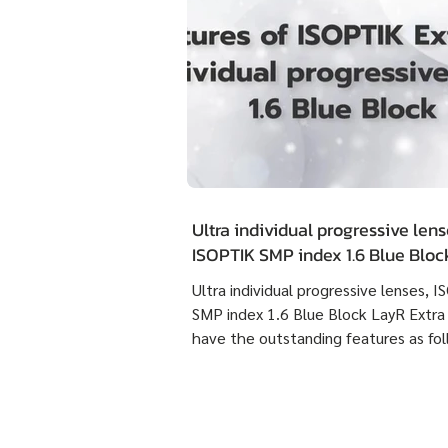
Ultra individual progressive lens
ISOPTIK SMP index 1.6 Blue Blo
Extra Clean have the outstandin
Ultra individual progressive lenses, 
features as following :
SMP index 1.6 Blue Block LayR Extra
have the outstanding features as fol
1. Designed according to the actual
usage behavior of each individual us
times more detailed than individual
progressive lenses ISOPTIK MP maki