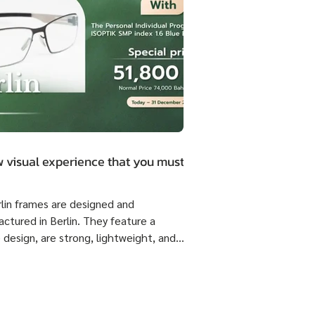
 visual experience that you must.
rlin frames are designed and
ctured in Berlin. They feature a
 design, are strong, lightweight, and
 flexible come with ISOPTIK SMP
dual Progressive lenses index 1.6 Blue
from the Germany Lab. 🔥 Special
51,800 Baht per set ( Normal Price