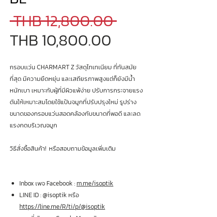
Regular
 THB 12,800.00 
Sale
Price
THB 10,800.00
Price
กรอบเเว่น CHARMART Z วัสดุไทเทเนียม ที่ทันสมัย
ที่สุด มีความยืดหยุ่น และเสถียรภาพสูงแต่ก็ยังมีน้ำ
หนักเบา เหมาะกับผู้ที่มีผิวแพ้ง่าย ปรับการกระจายแรง
ดันให้เหมาะสมโดยใช้แป้นจมูกที่ปรับปรุงใหม่ รูปร่าง
ขนาดของกรอบแว่นสอดคล้องกับขนาดที่พอดี และลด
แรงกดบริเวณจมูก
วิธีสั่งซื้อสินค้า! หรือสอบถามข้อมูลเพิ่มเติม
Inbox เพจ Facebook :
m.me/isoptik
LINE ID : @isoptik หรือ
https://line.me/R/ti/p/@isoptik