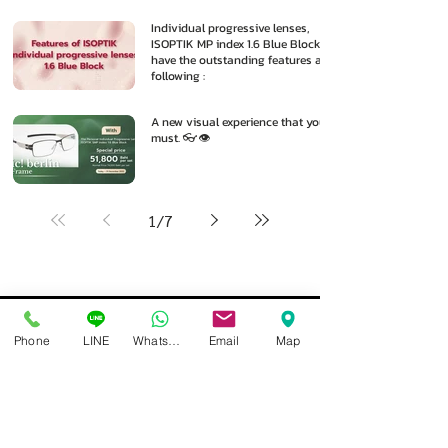
Individual progressive lenses,
ISOPTIK MP index 1.6 Blue Block
have the outstanding features as
following :
A new visual experience that you
must. 👓👁️
1
/
7
Phone
LINE
Whatsapp
Email
Map
Isoptik Eyeglasses Center