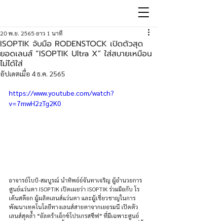
20 พ.ย. 2565
ยาว 1 นาที
ISOPTIK จับมือ RODENSTOCK เปิดตัวสุด
ยอดเลนส์ “ISOPTIK Ultra X” ใส่สบายเหมือน
ไม่ได้ใส่
อัปเดตเมื่อ
4 ธ.ค. 2565
https://www.youtube.com/watch?
v=7mwH2zTg2K0
อาจารย์โบบิ-สมบูรณ์ นำทิพย์ย์จันทาเจริญ ผู้อำนวยการ
ศูนย์แว่นตา ISOPTIK เปิดเผยว่า ISOPTIK ร่วมมือกับ โร
เด้นสต๊อก ผู้ผลิตเลนส์แว่นตา และผู้เชี่ยวชาญในการ
พัฒนาเทคโนโลยีทางเลนส์สายตาจากเยอรมนี เปิดตัว
เลนส์สุดล้ำ “อัลตร้าเอ็กซ์โปรเกรสซีฟ” ที่มีเฉพาะศูนย์