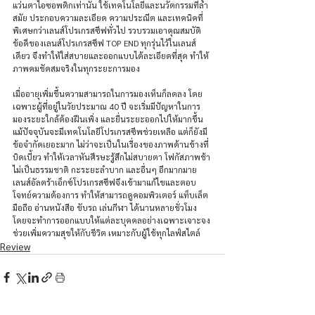
แว่นตาไอซอพติกเท่านั้น ใช้เทคโนโลยีและนวัตกรรมที่ล้ำ
สมัย ประกอบความละเอียด ความประณีต และเทคนิคที่
พิเศษกว่าเลนส์โปรเกรสซีฟทั่วไป รวบรวมเอาคุณสมบัติ
ข้อดีของเลนส์โปรเกรสซีฟ TOP END ทุกรุ่นไว้ในเลนส์
เดียว จึงทำให้ใส่สบายและออกแบบได้ละเอียดที่สุด ทำให้
ภาพคมชัดสมจริงในทุกระยะการมอง   
เมื่ออายุเพิ่มขึ้นความสามารถในการมองเห็นก็ลดลง โดย
เฉพาะผู้ที่อยู่ในวัยประมาณ 40 ปี จะเริ่มมีปัญหาในการ
มองระยะใกล้ต้องฝืนเพิ่ง และยื่นระยะออกไปให้มากขึ้น 
แม้ปัจจุบันจะมีเทคโนโลยีโปรเกรสซีพช่วยเหลือ แต่ก็ยังมี
ข้อจำกัดเยอะมาก ไม่ว่าจะเป็นในเรื่องของภาพด้านข้างที่
บิดเบี้ยว ทำให้เวลาหันศีรษะรู้สึกไม่สบายตา โฟกัสภาพช้า 
ไม่เป็นธรรมชาติ กะระยะลำบาก และอื่นๆ อีกมากมาย 
เลนส์อัลตร้าเอ็กซ์โปรเกรสซีฟจึงเข้ามาแก้ไขและตอบ
โจทย์ความต้องการ ทำให้สามารถดูคอมพิวเตอร์ แท็บเล็ต 
มือถือ อ่านหนังสือ ขับรถ เล่นกีฬา ได้นานหลายชั่วโมง 
โดยจะทำการออกแบบให้แต่ละบุคคลอย่างเฉพาะเจาะจง 
ช่วยเพิ่มความสุขให้กับชีวิต เหมาะกับผู้ใช้ทุกไลฟ์สไตล์
Review