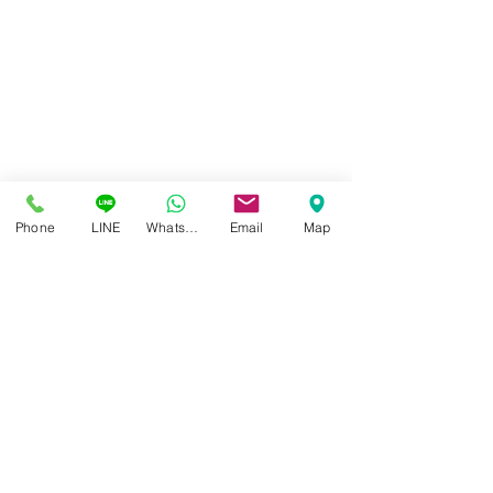
Phone
LINE
Whatsapp
Email
Map
“ แว่นตาที่ดีที่สุด และเหมาะ
การมองเห็นที่ชัด ไ
สมสำหรับคุณมากที่สุด ” ได้
จากค่าสายตาที่ถู
ศูนย์แว่นตาไอซอพติก
เฉพาะตัวไม่เหมือนใคร
อย่างเดียว
89 อาคารเอไอเอ แคปปิตอล เซ็นเตอร์
ชั้น 2 ห้อง 208 ถ. รัชดาภิเษก แขวงดินแดง เขตดินแดง
กรุงเทพฯ 10400