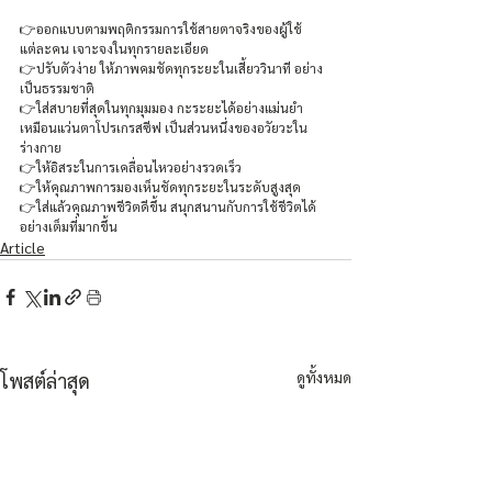
👉ออกแบบตามพฤติกรรมการใช้สายตาจริงของผู้ใช้
แต่ละคน เจาะจงในทุกรายละเอียด
👉ปรับตัวง่าย ให้ภาพคมชัดทุกระยะในเสี้ยววินาที อย่าง
เป็นธรรมชาติ
👉ใส่สบายที่สุดในทุกมุมมอง กะระยะได้อย่างแม่นยำ 
เหมือนแว่นตาโปรเกรสซีฟ เป็นส่วนหนึ่งของอวัยวะใน
ร่างกาย
👉ให้อิสระในการเคลื่อนไหวอย่างรวดเร็ว
👉ให้คุณภาพการมองเห็นชัดทุกระยะในระดับสูงสุด
👉ใส่แล้วคุณภาพชีวิตดีขึ้น สนุกสนานกับการใช้ชีวิตได้
อย่างเต็มที่มากขึ้น
Article
ดูทั้งหมด
โพสต์ล่าสุด