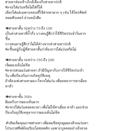
สายตาค่อนข้างใกล้เคียงกับสายตาปกติ
👓จะใส่แว่นหรือไม่ใส่ก็ได้
เลือกใส่แค่เฉพาะตอนที่ใช้สายตามาก ๆ เช่น ใช้โทรศัพท์ 
คอมพิวเตอร์ อ่านหนังสือ
👁️สายตาสั้น ระหว่าง 70 ถึง 100
เป็นค่าสายตาที่ก้ำกึ่ง บางคนรู้สึกว่าใช้ชีวิตประจำวันยาก
ขึ้น
บางคนอาจรู้สึกว่าไม่ได้ต่างจากค่าสายตาปกติ
👓ขึ้นอยู่กับผู้ที่สายตาสั้นว่าต้องการใส่แว่นหรือไม่
👁️สายตาสั้น ระหว่าง 150 ถึง 200
เริ่มมองเห็นไม่ชัด
👓ควรสวมแว่นสายตา ถ้ามีปัญหากับการใช้ชีวิตประจำ
วัน เพื่อป้องกันการเกิดอุบัติเหตุ
ถ้าต้องเพ่งสายตามอง ก็ควรใส่แว่น เพื่อลดอาการตาเมื่อย 
ตาล้า
👁️สายตาสั้น 300+
มีผลกับการมองเห็นมาก
👓ควรใส่แว่นตลอดเวลา เพื่อไม่ให้ตาเมื่อย ตาล้า และช่วย
ป้องกันอุบัติเหตุจากการมองเห็นไม่ชัด
🔎เติมเต็มคุณภาพสายตา เพิ่มคมชัดทุกมุมมองด้วยแว่นตา
โปรเกรสซีฟอัจฉริยะไอซอพติก เฉพาะบุคคลอย่างยิ่งยวด