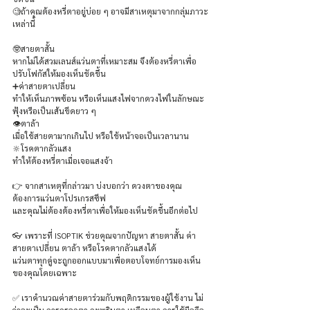
🧐ถ้าคุณต้องหรี่ตาอยู่บ่อย ๆ อาจมีสาเหตุมาจากกลุ่มภาวะ
เหล่านี้ 
🤓สายตาสั้น
หากไม่ได้สวมเลนส์แว่นตาที่เหมาะสม จึงต้องหรี่ตาเพื่อ
ปรับโฟกัสให้มองเห็นชัดขึ้น
➕ค่าสายตาเปลี่ยน
ทำให้เห็นภาพซ้อน หรือเห็นแสงไฟจากดวงไฟในลักษณะ
ฟุ้งหรือเป็นเส้นขีดยาว ๆ
👁️ตาล้า
เมื่อใช้สายตามากเกินไป หรือใช้หน้าจอเป็นเวลานาน
🔆โรคตากลัวแสง
ทำให้ต้องหรี่ตาเมื่อเจอแสงจ้า 
👉 จากสาเหตุที่กล่าวมา บ่งบอกว่า ดวงตาของคุณ
ต้องการแว่นตาโปรเกรสซีฟ 
และคุณไม่ต้องต้องหรี่ตาเพื่อให้มองเห็นชัดขึ้นอีกต่อไป 
👓 เพราะที่ ISOPTIK ช่วยคุณจากปัญหา สายตาสั้น ค่า
สายตาเปลี่ยน ตาล้า หรือโรคตากลัวแสงได้
แว่นตาทุกคู่จะถูกออกแบบมาเพื่อตอบโจทย์การมองเห็น
ของคุณโดยเฉพาะ
✅ เราคำนวณค่าสายตาร่วมกับพฤติกรรมของผู้ใช้งาน ไม่