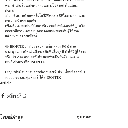
ว่าจะเป็น การกรอกตา กะพริบตา เหลือบตา การใช้มือถือ 
คอมพิวเตอร์ รวมถึงพฤติกรรมการใช้สายตาในแต่ละ
กิจกรรม 
✅ เราตัดแว่นด้วยเทคโนโลยีดิจิตอล 3 มิติในการออกแบบ
การมองเห็นของลูกค้า 
เพื่อเพิ่มความแม่นยำในการวิเคราะห์ ทำให้เลนส์ที่ถูกผลิต
ออกมามีความเฉพาะบุคคล และเหมาะสมกับผู้ใช้งาน
แต่ละท่านอย่างแท้จริง
😎 𝐈𝐒𝐎𝐏𝐓𝐈𝐊 เรามีประสบการณ์มากกว่า 50 ปี ด้วย
มาตรฐานการตัดแว่นที่ยกระดับขึ้นในทุกปี ทำให้มีผู้ใช้งาน
จริงกว่า 230 คนประทับใจ และช่วยยืนยันถึงคุณภาพ
เลนส์โปรเกรสซีฟ 𝐈𝐒𝐎𝐏𝐓𝐈𝐊
เชิญมาสัมผัสประสบการณ์การมองเห็นใหม่ที่คมชัดกว่าใน
ทุกมุมมอง และคุ้มค่ากว่าได้ที่ 𝐈𝐒𝐎𝐏𝐓𝐈𝐊
Article
ดูทั้งหมด
โพสต์ล่าสุด