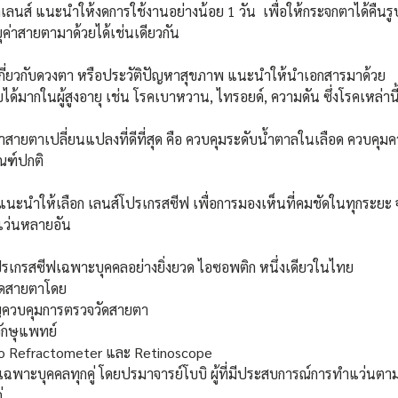
คเลนส์ แนะนำให้งดการใช้งานอย่างน้อย 1 วัน  เพื่อให้กระจกตาได้คืนร
บุค่าสายตามาด้วยได้เช่นเดียวกัน
เกี่ยวกับดวงตา หรือประวัติปัญหาสุขภาพ แนะนำให้นำเอกสารมาด้วย 
้มากในผู้สูงอายุ เช่น โรคเบาหวาน, ไทรอยด์, ความดัน ซึ่งโรคเหล่านี
่าสายตาเปลี่ยนแปลงที่ดีที่สุด คือ ควบคุมระดับน้ำตาลในเลือด ควบคุม
กณฑ์ปกติ
ี แนะนำให้เลือก เลนส์โปรเกรสซีฟ เพื่อการมองเห็นที่คมชัดในทุกระย
แว่นหลายอัน 
นส์โปรเกรสซีฟเฉพาะบุคคลอย่างยิ่งยวด ไอซอพติก หนึ่งเดียวในไทย
ัดสายตาโดย
าญควบคุมการตรวจวัดสายตา 
ักษุแพทย์
uto Refractometer และ Retinoscope 
ฉพาะบุคคลทุกคู่ โดยปรมาจารย์โบบิ ผู้ที่มีประสบการณ์การทำแว่นตา
่