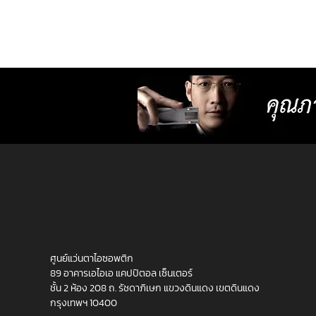
มองอะไรก็ชัดสบายตาไม่ต้อง
กลัวเวียนหัว เพราะปรับตัวไม่
ยาก
ศูนย์แว่นตาไอซอพติก
89 อาคารเอไอเอ แคปปิตอล เซ็นเตอร์
ชั้น 2 ห้อง 208 ถ. รัชดาภิเษก แขวงดินแดง เขตดินแดง
กรุงเทพฯ 10400