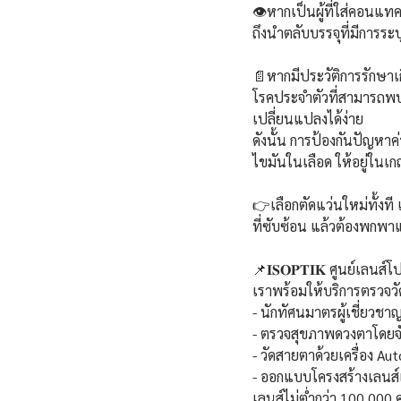
👁️หากเป็นผู้ที่ใส่คอนแท
ถึงนำตลับบรรจุที่มีการระ
📄หากมีประวัติการรักษา
โรคประจำตัวที่สามารถพบได
เปลี่ยนแปลงได้ง่าย 
ดังนั้น การป้องกันปัญหาค
ไขมันในเลือด ให้อยู่ในเ
👉เลือกตัดแว่นใหม่ทั้งท
ที่ซับซ้อน แล้วต้องพกพา
📌𝐈𝐒𝐎𝐏𝐓𝐈𝐊 ศูนย์เล
เราพร้อมให้บริการตรวจว
- นักทัศนมาตรผู้เชี่ยวช
- ตรวจสุขภาพดวงตาโดยจ
- วัดสายตาด้วยเครื่อง A
- ออกแบบโครงสร้างเลนส์เ
เลนส์ไม่ต่ำกว่า 100,000 คู