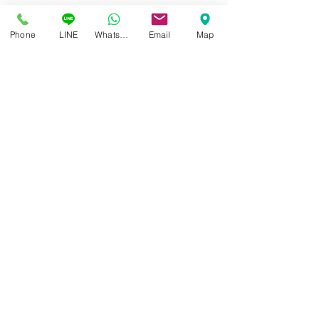
Phone
LINE
Whatsapp
Email
Map
“ แว่นตาที่ดีที่สุด และเหมาะ
การมองเห็นที่ชัด ไ
สมสำหรับคุณมากที่สุด ” ได้
จากค่าสายตาที่ถู
ศูนย์แว่นตาไอซอพติก
เฉพาะตัวไม่เหมือนใคร
อย่างเดียว
89 อาคารเอไอเอ แคปปิตอล เซ็นเตอร์
ชั้น 2 ห้อง 208 ถ. รัชดาภิเษก แขวงดินแดง เขตดินแดง
กรุงเทพฯ 10400