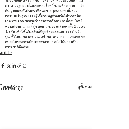
ระบบคอมพิวเตอร์ ” กับ “ วัดสายตาด้วยระบบมือ ” นั้น 
การตรวจรูปแบบไหนจะตอบโจทย์ความต้องการมากกว่า
กัน ศูนย์เลนส์โปรเกรสซีฟเฉพาะบุคคลอย่างยิ่งยวด 
ISOPTIK ในฐานะของผู้เชี่ยวชาญด้านแว่นโปรเกรสซีฟ
เฉพาะบุคคล ขอสรุปว่าการตรวจวัดสายตาที่ตอบโจทย์
ความต้องการมากที่สุด คือการตรวจวัดสายตาทั้ง 2 ระบบ
ร่วมกัน เพื่อให้ได้ผลลัพธ์ที่ถูกต้องและเหมาะสมสำหรับ
คุณ ทั้งในแง่ของความแม่นยำของค่าสายตา ความสะดวก
สบายในขณะสวมใส่ และสามารถสวมใส่ได้อย่างเป็น
ธรรมชาติอีกด้วย
Article
ดูทั้งหมด
โพสต์ล่าสุด