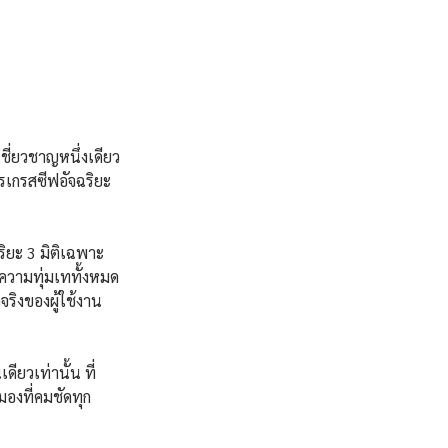
ชี่ยวชาญหนึ่งเดียว
เกรสซีฟอัจฉริยะ 
ิยะ 3 มิติเฉพาะ
ความทุ่มเททั้งหมด
ริงของผู้ใช้งาน
ียวเท่านั้น ที่
มองที่คมชัดทุก