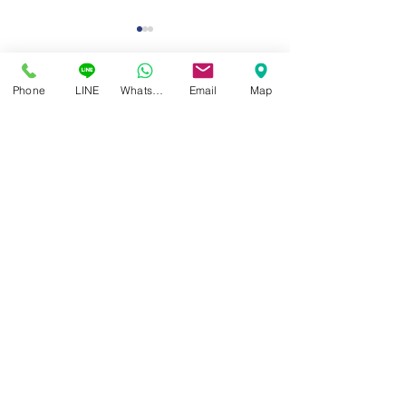
Phone
LINE
Whatsapp
Email
Map
“ แว่นตาที่ดีที่สุด และเหมาะ
การมองเห็นที่ชัด ไ
สมสำหรับคุณมากที่สุด ” ได้
จากค่าสายตาที่ถู
ศูนย์แว่นตาไอซอพติก
เฉพาะตัวไม่เหมือนใคร
อย่างเดียว
89 อาคารเอไอเอ แคปปิตอล เซ็นเตอร์
ชั้น 2 ห้อง 208 ถ. รัชดาภิเษก แขวงดินแดง เขตดินแดง
กรุงเทพฯ 10400
สอบถามข้อมูล และนัดวัดสายตา
โทร / SMS
086-565-5711
086-970-0794
,
063-994-1998