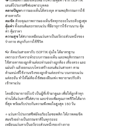
👁️ เปิดมิติการมองเห็นใหม่ กับความคุ้มค่า จาก ISOPTIK 
เลนส์โปรเกรสซีฟเฉพาะบุคคล
คลายปัญหา
 การมองเห็นได้ตรงจุด ตามพฤติกรรมการใช้
สายตาจริง
คมชัด
 ด้วยคุณภาพการมองเห็นชัดทุกระยะในระดับสูงสุด
คุ้มค่า
 ทั้งเลนส์และกรอบแว่น ที่มีอายุการใช้งานนาน คุ้ม
ค่า คุ้มราคา 
ความสุข
 ใส่สบายเหมือนแว่นตาเป็นอวัยวะส่วนหนึ่งของ
ร่างกาย สนุกกับการใช้ชีวิต
👓 ตัดแว่นสายตากับ ISOPTIK อุ่นใจ ได้มาตรฐาน
เพราะเราวิเคราะห์ระบบการมองเห็น และพฤติกรรมการ
ใช้สายตาของลูกค้าแต่ละท่านอย่างถูกต้อง เที่ยงตรง และ
แม่นยำ แล้วออกแบบโครงสร้างเลนส์แว่นสายตา ตาม
ตำแหน่งที่ใช้งานจริงของลูกค้าแต่ละท่าน บนกรอบแว่น
แต่ละอัน ทำให้ไม่ต้องใช้สมองฝืนเพ่ง พยายามปรับตัว
เข้าหาแว่น
โดยมีปรมาจารย์โบบิ เป็นผู้ที่เข้ามาดูแล เพื่อให้ลูกค้าทุก
ท่านได้แว่นตาที่ใส่สบาย และช่วยเพิ่มคุณภาพชีวิตได้มาก
ที่สุด พร้อมรับประกันความพึงพอใจสูงสุด 180 วัน 
⭐️ แว่นตาโปรเกรสซีฟอัจฉริยะไอซอพติก ให้ภาพคมชัด 
สมจริงอย่างเป็นธรรมชาติในทุกระยะ 
เหมือนแว่นตาเป็นอวัยวะส่วนหนึ่งของร่างกาย