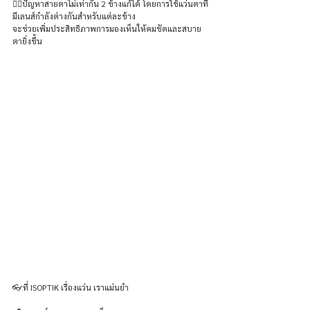
👩‍⚕️ปัญหาสายตาไม่เท่ากัน 2 ข้างแก้ได้ โดยการใช้แว่นตาที่
มีเลนส์กำลังต่างกันสำหรับแต่ละข้าง
จะช่วยเพิ่มประสิทธิภาพการมองเห็นให้คมชัดและสบาย
ตายิ่งขึ้น 
👓ที่ ISOPTIK เรื่องแว่น เราแม่นยำ