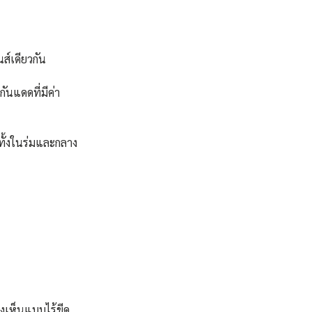
์เดียวกัน  
ันแดดที่มีค่า
ทั้งในร่มและกลาง
องเห็นแบบไร้ขีด