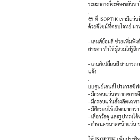
ระยะกลางก็จะต้องขยับหาโ
.
😎 ที่ ISOPTIK เรามีแว่น
ด้วยดีไซน์ที่ตอบโจทย์ มา
- เลนส์ย้อมสี ช่วยเพิ่มฟ
สายตา ทำให้ผู้สวมใส่รู้ส
- เลนส์เปลี่ยนสี สามารถ
แจ้ง 
.
💁‍♀️ศูนย์เลนส์โปรเกรสซี
- มีกรอบแว่นหลากหลายดีไ
- มีกรอบแว่นสั่งผลิตเฉพ
- มีสีกรอบให้เลือกมากกว่า
- เลือกวัสดุ และรูปทรงไ
- กำหนดขนาดหน้าแว่น ข
ให้ 𝐈𝐒𝐎𝐏𝐓𝐈𝐊 เพิ่