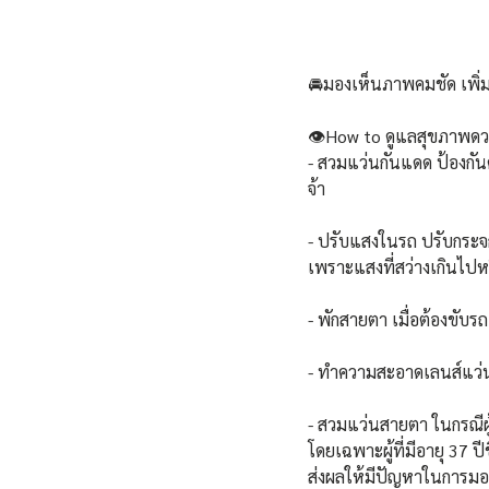
🚘มองเห็นภาพคมชัด เพิ่มค
👁️How to ดูแลสุขภาพดวง
- สวมแว่นกันแดด ป้องก
จ้า 
- ปรับแสงในรถ ปรับกระจก
เพราะแสงที่สว่างเกินไป
- พักสายตา เมื่อต้องขั
- ทำความสะอาดเลนส์แว่นต
- สวมแว่นสายตา ในกรณีผู
โดยเฉพาะผู้ที่มีอายุ 37
ส่งผลให้มีปัญหาในการมอ