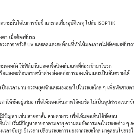
วามมั่นใจในการขับขี่ และลดเสี่ยงอุบัติเหตุ ไปกับ ISOPTIK
ตา เมื่อต้องขับรถ 
ันดวงตาจากรังสี UV และลดแสงสะท้อนที่ทำให้มองภาพไม่ชัดขณะขับ
มองหลัง ใช้ฟิล์มกันแดดเพื่อป้องกันแสงที่ส่องเข้ามาในรถ 
หรือแสงสะท้อนจากหน้าต่าง ส่งผลต่อการมองเห็นและเป็นอันตรายได้ 
บรถเป็นเวลานาน ควรหยุดพักและมองออกไปในระยะไกล ๆ เพื่อพักสายต
าให้ชัดอยู่เสมอ เพื่อให้มองเห็นภาพได้คมชัด ไม่เป็นอุปสรรคเวลาขั
้มีปัญหา เช่น สายตาสั้น สายตายาว เพื่อให้มองเห็นได้ชัดเจน 
 ปีขึ้นไป เริ่มมีปัญหาสายตาตามอายุ ความคมชัดการมองในระยะต่าง ๆ ล
งเวลาขับรถ ยิ่งเวลาเปลี่ยนระยะการมองจากระยะไกล มาดูคอนโซลรถใ