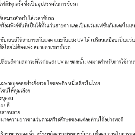
ฟกัสทุกครั้ง ซึ่งเป็นอุปสรรคในการขับรถ
ที่เหมาะสำหรับใส่เวลาขับรถ 
พร้อมฟังก์ชันที่เป็นได้ทั้งแว่นสายตา และเป็นแว่นแฟชั่นกันแดดในเลนส
ังก์ชันเลนส์ให้สามารถกันแดด และกันแสง UV ได้ เปรียบเสมือนเป็นแว่นก
ึกชัดโดยไม่ต้องเพ่ง สบายตาเวลาขับรถ
เปลี่ยนสีตามสภาวะที่ไวต่อแสง UV ณ ขณะนั้น เหมาะสำหรับการใช้งาน
ฟเฉพาะบุคคลอย่างยิ่งยวด ไอซอพติก หนึ่งเดียวในไทย
ซน์ให้คุณเลือก
าะบุคคล
 47 สี
ด้หลากหลาย
นาดความยาวขาแว่นตามสรีระศีรษะของแต่ละท่านได้อย่างพอดี
มประสิทธิภาพการมองเห็น สร้างพลังความสุขขณะขับรถ เพื่อคุณภาพในการม