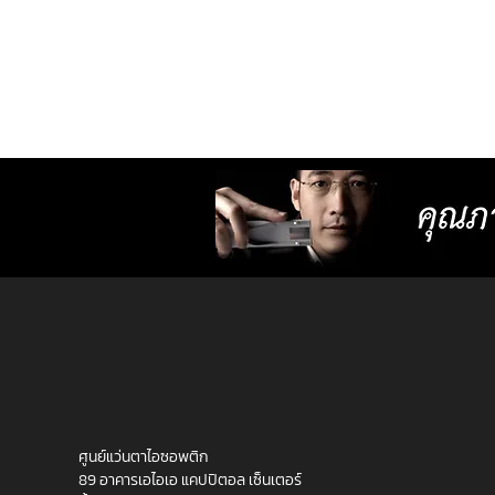
มองอะไรก็ชัดสบายตาไม่ต้อง
กลัวเวียนหัว เพราะปรับตัวไม่
ยาก
ศูนย์แว่นตาไอซอพติก
89 อาคารเอไอเอ แคปปิตอล เซ็นเตอร์