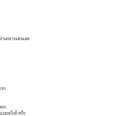
รถท่ามกลางแสงแดด
า
บรถ 
ดลง 
นระยะใกล้ หรือ