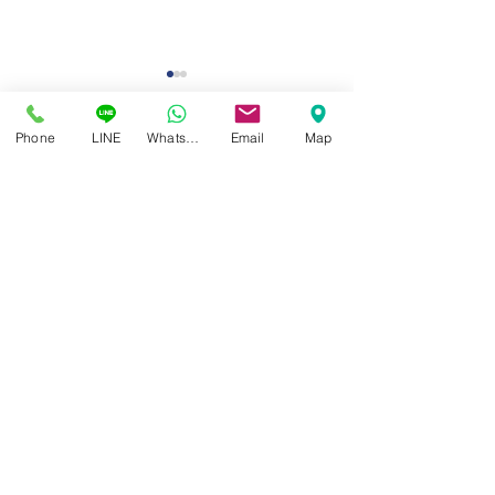
Phone
LINE
Whatsapp
Email
Map
“ แว่นตาที่ดีที่สุด และเหมาะ
การมองเห็นที่ชัด ไ
สมสำหรับคุณมากที่สุด ” ได้
จากค่าสายตาที่ถู
ศูนย์แว่นตาไอซอพติก
เฉพาะตัวไม่เหมือนใคร
อย่างเดียว
89 อาคารเอไอเอ แคปปิตอล เซ็นเตอร์
ชั้น 2 ห้อง 208 ถ. รัชดาภิเษก แขวงดินแดง เขตดินแดง
กรุงเทพฯ 10400
สอบถามข้อมูล และนัดวัดสายตา
โทร / SMS
086-565-5711