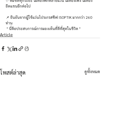
✨ คมชัดทุกระยะ ไม่ต้องพกหลายแว่น ไม่ต้องเพ่ง ไม่ต้อง
ยืดแขนอีกต่อไป
📌 ยืนยันจากผู้ใช้แว่นโปรเกรสซีฟ ISOPTIK มากกว่า 260 
ท่าน
 " นี่คือประสบการณ์การมองเห็นที่ดีที่สุดในชีวิต "
Article
ดูทั้งหมด
โพสต์ล่าสุด