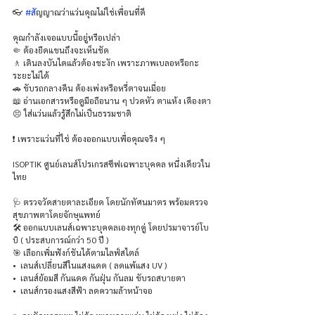
👓 
#ส
ัญญาณว่าแว่นคุณไม่ใช่เพื่อนที่ดี
คุณกำลังเจอแบบนี้อยู่หรือเปล่า
🤏 ต้องยืดแขนถึงจะเห็นชัด
🚶 เดินลงบันไดแล้วต้องชะงัก เพราะภาพเบลอหรือกะ
ระยะไม่ได้
🚗 ขับรถกลางคืน ต้องเพ่งหรือหรี่ตาจนเมื่อย
📖 อ่านเอกสารหรือดูมือถือนาน ๆ ปวดหัว ตาแห้ง เคืองตา
😣 ใส่แว่นแล้วรู้สึกไม่เป็นธรรมชาติ
❗ เพราะแว่นที่ใช่ ต้องออกแบบเพื่อคุณจริง ๆ
ISOPTIK ศูนย์เลนส์โปรเกรสซีฟเฉพาะบุคคล หนึ่งเดียวใน
ไทย
🩺 ตรวจวัดสายตาละเอียด โดยนักทัศนมาตร พร้อมตรวจ
สุขภาพตาโดยจักษุแพทย์
🛠 ออกแบบเลนส์เฉพาะบุคคลเองทุกคู่ โดยปรมาจารย์โบ
บิ ( ประสบการณ์กว่า 50 ปี )
🎯 เลือกเพิ่มฟังก์ชันได้ตามไลฟ์สไตล์
•  เลนส์เปลี่ยนสีในแสงแดด ( ลดแพ้แสง UV )
•  เลนส์ย้อมสี กันแดด กันฝุ่น กันลม ขับรถสบายตา
•  เลนส์กรองแสงสีฟ้า ลดความล้าหน้าจอ