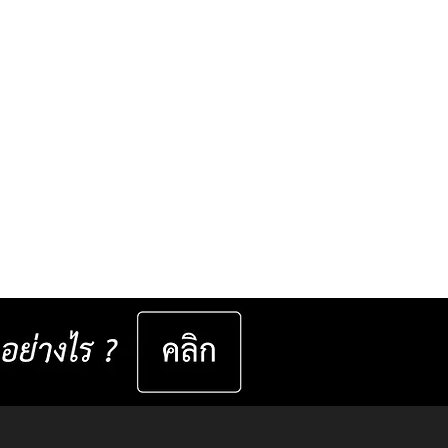
งเห็นที่ชัด ไม่ได้เกิดจาก
ยตาที่ถูกต้องเพียงอย่าง