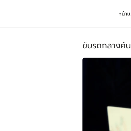
หน้าเ
ขับรถกลางคืน