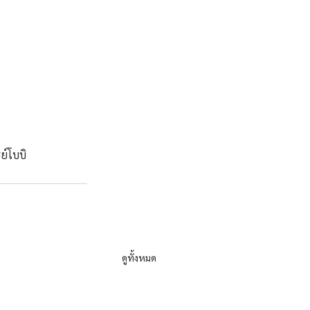
ย์โบบิ
ดูทั้งหมด