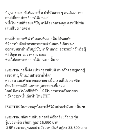
ปัญหาสายตาที่เพิ่มมากขึ้น ทำให้หลาย ๆ คนเริ่มมองหา
เลนส์ที่ตอบโจทย์การใช้งาน ✅
หนึ่งในเลนส์ที่ช่วยแก้ปัญหาได้อย่างตรงจุด คงหนีไม่พ้น
เลนส์โปรเกรสซีฟ
เลนส์โปรเกรสซีฟ เป็นเลนส์หลายชั้น ไร้รอยต่อ 
ที่มีการบีบอัดค่าสายตาหลายค่าในเลนส์เดียว 👓
ออกแบบมาสำหรับผู้มีปัญหาด้านการมองระยะใกล้ หรือผู้
ที่มีปัญหาการมองหลายระยะ 
ช่วยให้สะดวกต่อการใช้งานมากขึ้น ✨
𝐈𝐒𝐎𝐏𝐓𝐈𝐊 ก่อตั้งโดยปรมาจารย์โบบิ ค้นคว้าความรู้จากผู้
เชี่ยวชาญด้านแว่นสายตาทั่วโลก 
ต่อยอด และพัฒนาจนกลายมาเป็น เลนส์โปรเกรสซีฟ 
อัจฉริยะสามมิติ เฉพาะบุคคลอย่างยิ่งยวด
โดยใช้เทคโนโลยีดิจิทัล 3 มิติในการตรวจวัดสายตา 
นวัตกรรมหนึ่งเดียวในไทย 🇹🇭
𝐈𝐒𝐎𝐏𝐓𝐈𝐊 คืนความสุขในการใช้ชีวิตประจำวันมากขึ้น ❤️
𝐈𝐒𝐎𝐏𝐓𝐈𝐊 ผลิตเลนส์โปรเกรสซีฟอัจฉริยะถึง 12 รุ่น
รุ่นประหยัด เริ่มต้นคู่ละ 18,880 บาท 
 3 มิติ เฉพาะบุคคลอย่างยิ่งยวด เริ่มต้นคู่ละ 33,800 บาท 