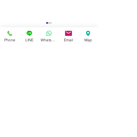
Phone
LINE
Whatsapp
Email
Map
“ แว่นตาที่ดีที่สุด และเหมาะ
การมองเห็นที่ชัด ไ
สมสำหรับคุณมากที่สุด ” ได้
จากค่าสายตาที่ถู
ศูนย์แว่นตาไอซอพติก
เฉพาะตัวไม่เหมือนใคร
อย่างเดียว
89 อาคารเอไอเอ แคปปิตอล เซ็นเตอร์
ชั้น 2 ห้อง 208 ถ. รัชดาภิเษก แขวงดินแดง เขตดินแดง
กรุงเทพฯ 10400
สอบถามข้อมูล และนัดวัดสายตา